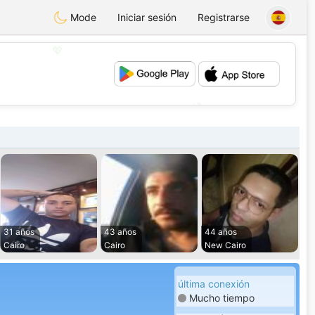
Mode
Iniciar sesión
Registrarse
💖
💕
31 años
43 años
44 años
Cairo
Cairo
New Cairo
última conexión
Mucho tiempo