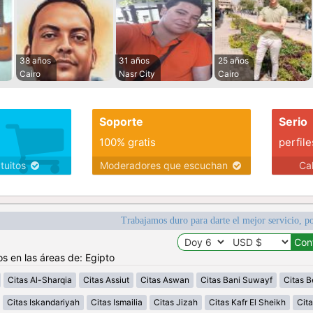
38 años
31 años
25 años
Cairo
Nasr City
Cairo
Soporte
Serio
100% gratis
perfile
atuitos
Moderadores que escuchan
Ca
Trabajamos duro para darte el mejor servicio, po
os en las áreas de: Egipto
Citas Al-Sharqia
Citas Assiut
Citas Aswan
Citas Bani Suwayf
Citas B
Citas Iskandariyah
Citas Ismailia
Citas Jizah
Citas Kafr El Sheikh
Cita