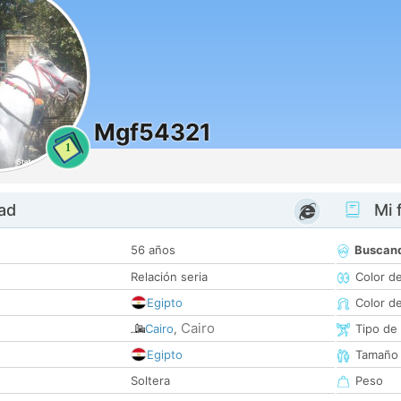
Mgf54321
1
dad
Mi f
56 años
Buscan
Relación seria
Color d
Egipto
Color d
Cairo
Cairo
,
Tipo de
Egipto
Tamaño
Soltera
Peso