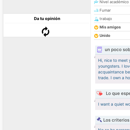
Nivel académico
Fumar
Da tu opinión
trabajo
Mis amigos
Unido
un poco sob
Hi, nice to meet
youngsters. I lo
acquaintance bet
trade. I own a h
Lo que espe
I want a quiet w
Los criterio
No se ha persona