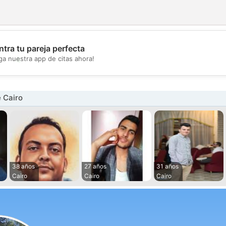
tra tu pareja perfecta
💖
ga nuestra app de citas ahora!
💕
 Cairo
38 años
27 años
31 años
Cairo
Cairo
Cairo