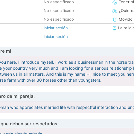
No especificado
Tener hi
No especificado
¿Quieres
No especificado
Movido 
Iniciar sesión
La religi
Iniciar sesión
re mí
 you here. I introduce myself. I work as a businessman in the horse tr
ve your country very much and I am looking for a serious relationship
ween us in all matters. And this is my name Hi, nice to meet you here
orse farm with over 30 horses other than youngsters.
ro de mi pareja.
oman who appreciates married life with respectful interaction and un
s que deben ser respetados
lizado ningún criterio