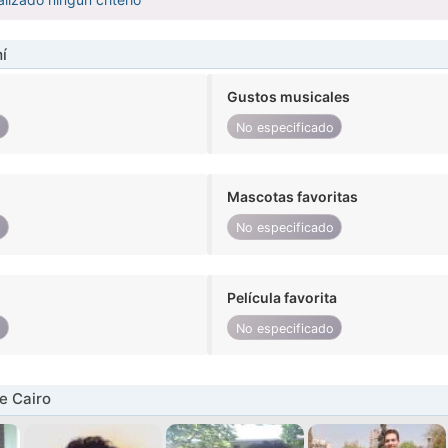
í
Gustos musicales
o
No especificado
Mascotas favoritas
o
No especificado
Película favorita
o
No especificado
e Cairo