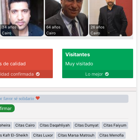
34 años
64 años
26 años
Cairo
Cairo
Cairo
Visitantes
s de calidad
Muy visitado
lidad confirmada
Lo mejor
r favor sé solidario
eheira
Citas Cairo
Citas Daqahliyah
Citas Dumyat
Citas Faiyum
s Kafr El-Sheikh
Citas Luxor
Citas Marsa Matrouh
Citas Menofia