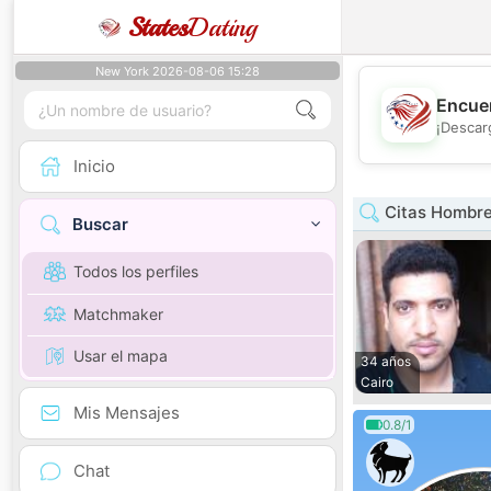
States
Dating
New York 2026-08-06 15:28
Encuen
¡Descar
Inicio
Citas Hombre
Buscar
Todos los perfiles
Matchmaker
Usar el mapa
34 años
Cairo
Mis Mensajes
0.8/1
Chat