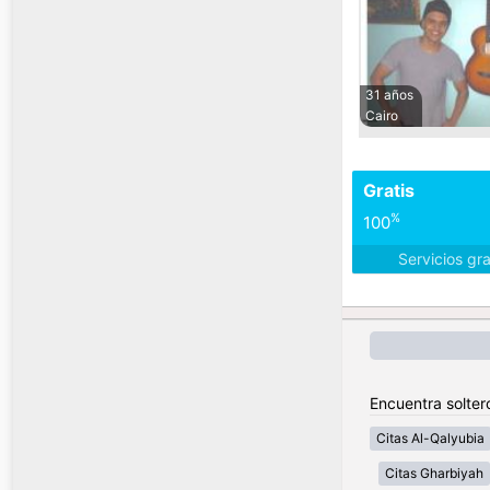
31 años
Cairo
Gratis
%
100
Servicios gr
Encuentra solter
Citas Al-Qalyubia
Citas Gharbiyah