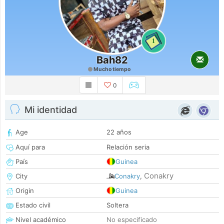
1
Bah82
Mucho tiempo
0
Mi identidad
Age
22 años
Aquí para
Relación seria
País
Guinea
Conakry
City
Conakry
,
Origin
Guinea
Estado civil
Soltera
Nivel académico
No especificado