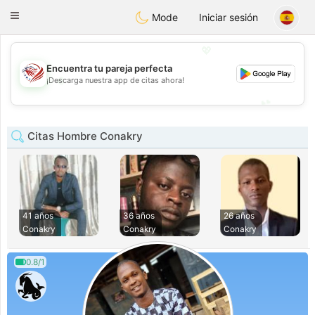
States
Dating
Toggle
Mode
Iniciar sesión
navigation
💖
Encuentra tu pareja perfecta
💖
¡Descarga nuestra app de citas ahora!
💕
💕
Citas Hombre Conakry
41 años
36 años
26 años
Conakry
Conakry
Conakry
0.8/1