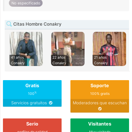
No especificado
Citas Hombre Conakry
41 años
22 años
21 años
Conakry
Conakry
Conakry
Gratis
Soporte
%
100
100% gratis
Servicios gratuitos
Moderadores que escuchan
Serio
Visitantes
perfiles de calidad
Muy visitado