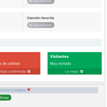
No especificado
Canción favorita
No especificado
Visitantes
s de calidad
Muy visitado
lidad confirmada
Lo mejor
r favor sé solidario