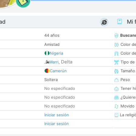
1
dad
Mi f
44 años
Buscan
Amistad
Color d
Nigeria
Color d
Delta
Warri
,
Tipo de
Camerún
Tamaño
Soltera
Peso
No especificado
Tener hi
No especificado
¿Quieres
No especificado
Movido 
Iniciar sesión
La religi
Iniciar sesión