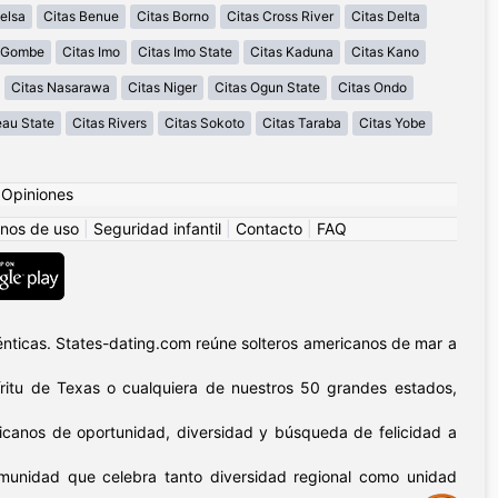
elsa
Citas Benue
Citas Borno
Citas Cross River
Citas Delta
s Gombe
Citas Imo
Citas Imo State
Citas Kaduna
Citas Kano
Citas Nasarawa
Citas Niger
Citas Ogun State
Citas Ondo
eau State
Citas Rivers
Citas Sokoto
Citas Taraba
Citas Yobe
|
Opiniones
nos de uso
|
Seguridad infantil
|
Contacto
|
FAQ
nticas. States-dating.com reúne solteros americanos de mar a
píritu de Texas o cualquiera de nuestros 50 grandes estados,
icanos de oportunidad, diversidad y búsqueda de felicidad a
omunidad que celebra tanto diversidad regional como unidad