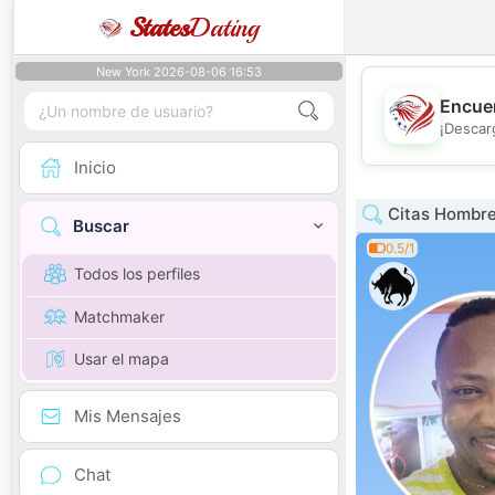
States
Dating
New York 2026-08-06 16:53
Encuen
¡Descar
Inicio
Citas Hombre
Buscar
0.5/1
Todos los perfiles
Matchmaker
Usar el mapa
Mis Mensajes
Chat