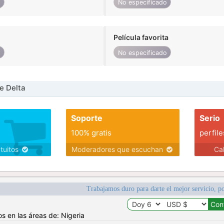
o
No especificado
Película favorita
o
No especificado
e Delta
Soporte
Serio
100% gratis
perfile
atuitos
Moderadores que escuchan
Ca
Trabajamos duro para darte el mejor servicio, po
s en las áreas de: Nigeria