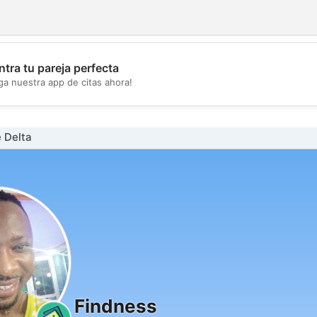
tra tu pareja perfecta
💖
ga nuestra app de citas ahora!
💕
 Delta
Findness