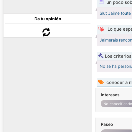
un poco sob
Slut Jaime toute 
Da tu opinión
Lo que espe
Jaimerais rencon
Los criterio
No se ha persona
conocer a m
Intereses
No especificad
Paseo