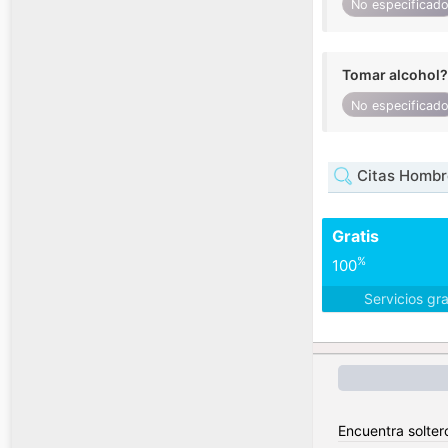
No especificad
Tomar alcohol?
No especificad
Citas Hombr
Gratis
%
100
Servicios gr
Encuentra soltero