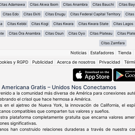
Citas Adamawa
Citas Akwa Ibom
Citas Anambra
Citas Bauchi
Citas Bay
Citas Edo
Citas Ekiti
Citas Enugu
Citas Federal Capital Territory
Cita
na
Citas Kebbi
Citas Kogi
Citas Kwara
Citas Kwara State
Citas Lagos
ate
Citas Ȯra Anambra
Citas Osun
Citas Oyo
Citas Plateau
Citas Plat
Citas Zamfara
Noticias
|
Estafadores
|
Tienda
ookies y RGPD
|
Publicidad
|
Acerca de nosotros
|
Privacidad
|
Térmi
s Americana Gratis – Unidos Nos Conectamos
venido a la comunidad más diversa de América para conexiones auté
elebrando el crisol que hace hermosa a América.
s en el ajetreo de Nueva York, la innovación de California, el es
canos compatibles que comparten tus valores y sueños.
stra plataforma completamente gratuita que encarna valores amer
nes significativas.
anos han construido relaciones duraderas a través de nuestra c