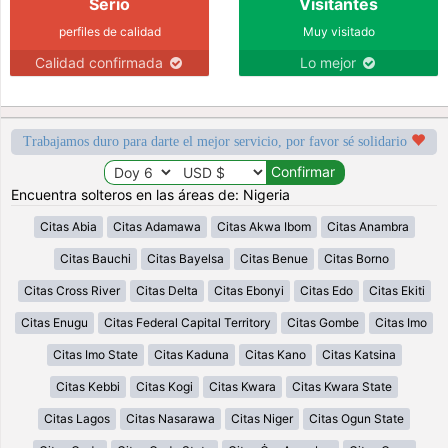
Serio
Visitantes
perfiles de calidad
Muy visitado
Calidad confirmada
Lo mejor
Trabajamos duro para darte el mejor servicio, por favor sé solidario
Encuentra solteros en las áreas de: Nigeria
Citas Abia
Citas Adamawa
Citas Akwa Ibom
Citas Anambra
Citas Bauchi
Citas Bayelsa
Citas Benue
Citas Borno
Citas Cross River
Citas Delta
Citas Ebonyi
Citas Edo
Citas Ekiti
Citas Enugu
Citas Federal Capital Territory
Citas Gombe
Citas Imo
Citas Imo State
Citas Kaduna
Citas Kano
Citas Katsina
Citas Kebbi
Citas Kogi
Citas Kwara
Citas Kwara State
Citas Lagos
Citas Nasarawa
Citas Niger
Citas Ogun State