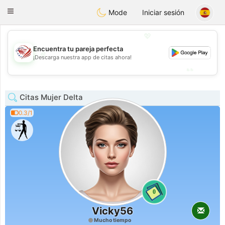
States
Dating
Toggle
Mode
Iniciar sesión
navigation
💖
Encuentra tu pareja perfecta
💖
¡Descarga nuestra app de citas ahora!
💕
💕
Citas Mujer Delta
0.3/1
0
Vicky56
Mucho tiempo