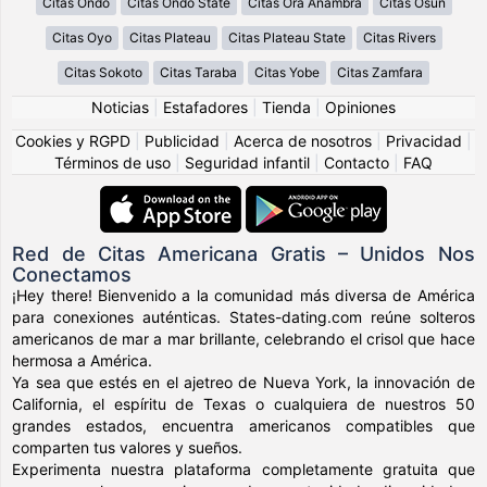
Citas Ondo
Citas Ondo State
Citas Ȯra Anambra
Citas Osun
Citas Oyo
Citas Plateau
Citas Plateau State
Citas Rivers
Citas Sokoto
Citas Taraba
Citas Yobe
Citas Zamfara
Noticias
|
Estafadores
|
Tienda
|
Opiniones
Cookies y RGPD
|
Publicidad
|
Acerca de nosotros
|
Privacidad
|
Términos de uso
|
Seguridad infantil
|
Contacto
|
FAQ
Red de Citas Americana Gratis – Unidos Nos
Conectamos
¡Hey there! Bienvenido a la comunidad más diversa de América
para conexiones auténticas. States-dating.com reúne solteros
americanos de mar a mar brillante, celebrando el crisol que hace
hermosa a América.
Ya sea que estés en el ajetreo de Nueva York, la innovación de
California, el espíritu de Texas o cualquiera de nuestros 50
grandes estados, encuentra americanos compatibles que
comparten tus valores y sueños.
Experimenta nuestra plataforma completamente gratuita que