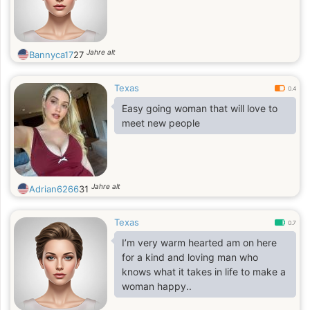
Jahre alt
Bannyca17
27
Texas
0.4
Easy going woman that will love to
meet new people
Jahre alt
Adrian6266
31
Texas
0.7
I’m very warm hearted am on here
for a kind and loving man who
knows what it takes in life to make a
woman happy..