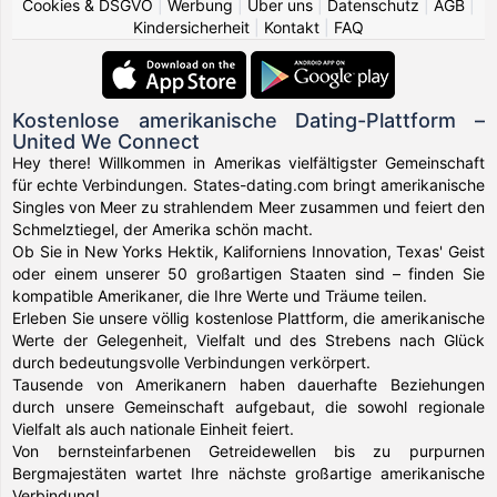
Cookies & DSGVO
|
Werbung
|
Über uns
|
Datenschutz
|
AGB
|
Kindersicherheit
|
Kontakt
|
FAQ
Kostenlose amerikanische Dating-Plattform –
United We Connect
Hey there! Willkommen in Amerikas vielfältigster Gemeinschaft
für echte Verbindungen. States-dating.com bringt amerikanische
Singles von Meer zu strahlendem Meer zusammen und feiert den
Schmelztiegel, der Amerika schön macht.
Ob Sie in New Yorks Hektik, Kaliforniens Innovation, Texas' Geist
oder einem unserer 50 großartigen Staaten sind – finden Sie
kompatible Amerikaner, die Ihre Werte und Träume teilen.
Erleben Sie unsere völlig kostenlose Plattform, die amerikanische
Werte der Gelegenheit, Vielfalt und des Strebens nach Glück
durch bedeutungsvolle Verbindungen verkörpert.
Tausende von Amerikanern haben dauerhafte Beziehungen
durch unsere Gemeinschaft aufgebaut, die sowohl regionale
Vielfalt als auch nationale Einheit feiert.
Von bernsteinfarbenen Getreidewellen bis zu purpurnen
Bergmajestäten wartet Ihre nächste großartige amerikanische
Verbindung!