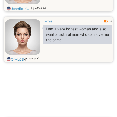
Jahre alt
Jenniferki...
31
Texas
0.4
I am a very honest woman and also I
want a truthful man who can love me
the same
Jahre alt
Olivia53
41