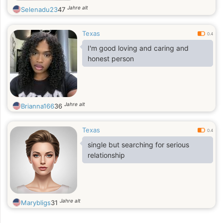
Jahre alt
Selenadu23
47
Texas
0.4
I'm good loving and caring and
honest person
Jahre alt
Brianna166
36
Texas
0.4
single but searching for serious
relationship
Jahre alt
Marybligs
31