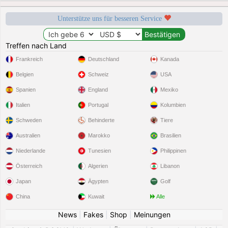
Unterstütze uns für besseren Service
Treffen nach Land
Frankreich
Deutschland
Kanada
Belgien
Schweiz
USA
Spanien
England
Mexiko
Italien
Portugal
Kolumbien
Schweden
Behinderte
Tiere
Australien
Marokko
Brasilien
Niederlande
Tunesien
Philippinen
Österreich
Algerien
Libanon
Japan
Ägypten
Golf
China
Kuwait
Alle
News
|
Fakes
|
Shop
|
Meinungen