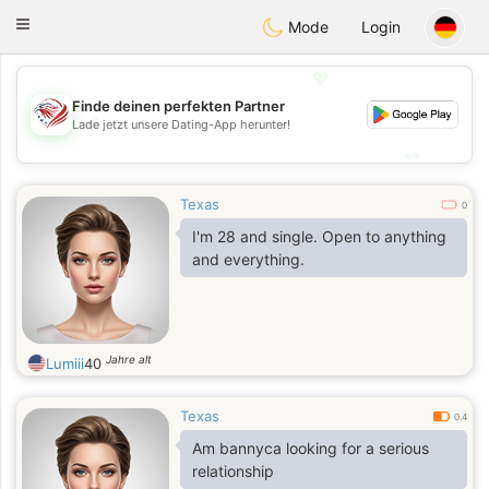
States
Dating
Toggle
Mode
Login
navigation
💖
Finde deinen perfekten Partner
💖
Lade jetzt unsere Dating-App herunter!
💕
💕
Texas
0
I'm 28 and single. Open to anything
and everything.
Jahre alt
Lumiii
40
Texas
0.4
Am bannyca looking for a serious
relationship