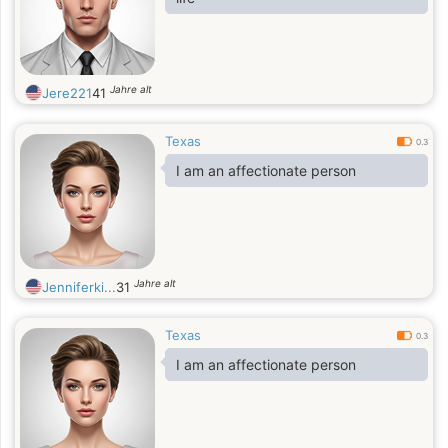
give my tenderness to someone who
will appreciate it.
Jahre alt
Jere221
41
Texas
0.3
I am an affectionate person
Jahre alt
Jenniferki...
31
Texas
0.3
I am an affectionate person