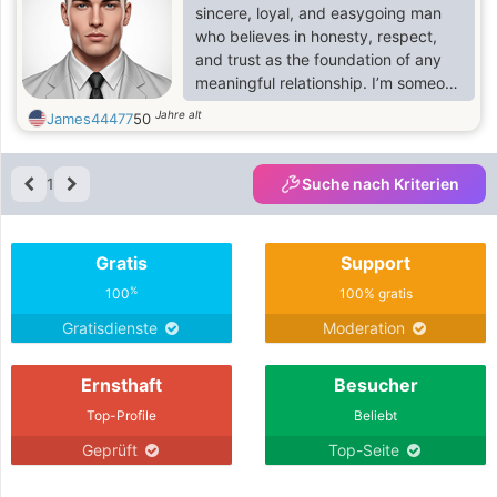
sincere, loyal, and easygoing man
who believes in honesty, respect,
and trust as the foundation of any
meaningful relationship. I’m someone
who values love, family, and strong
Jahre alt
James44477
50
connections. I like to live life with
purpose and positivity, always
focusing on building something real
1
Suche nach Kriterien
and lasting.
Gratis
Support
%
100
100% gratis
Gratisdienste
Moderation
Ernsthaft
Besucher
Top-Profile
Beliebt
Geprüft
Top-Seite