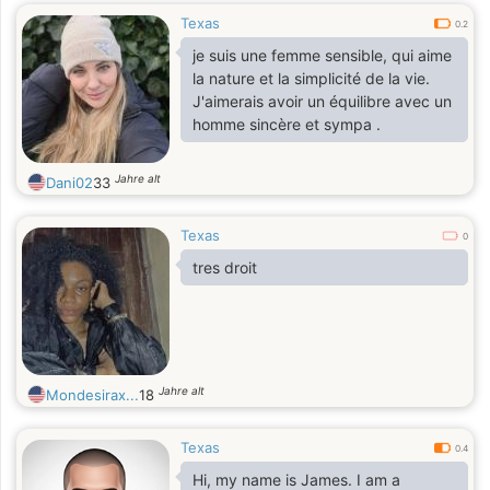
Texas
0.2
je suis une femme sensible, qui aime
la nature et la simplicité de la vie.
J'aimerais avoir un équilibre avec un
homme sincère et sympa .
Jahre alt
Dani02
33
Texas
0
tres droit
Jahre alt
Mondesirax...
18
Texas
0.4
Hi, my name is James. I am a