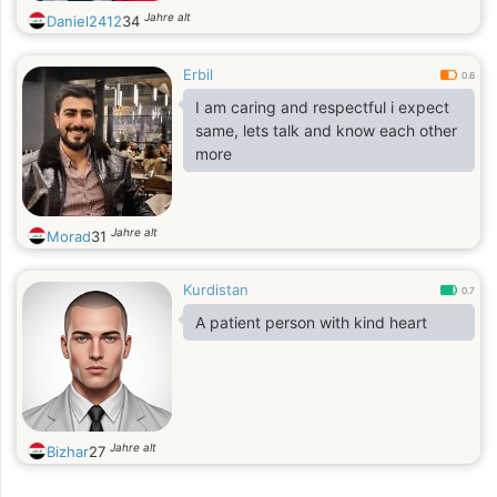
Jahre alt
Daniel2412
34
Erbil
0.6
I am caring and respectful i expect
same, lets talk and know each other
more
Jahre alt
Morad
31
Kurdistan
0.7
A patient person with kind heart
Jahre alt
Bizhar
27