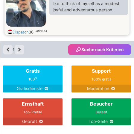
like to think of myself as a modest
joyful and adventurous person.
Jahre alt
Dispatch
36
1
Suche nach Kriterien
Gratis
Support
%
100
100% gratis
Gratisdienste
Moderation
Ernsthaft
Besucher
Top-Profile
Beliebt
Geprüft
Top-Seite