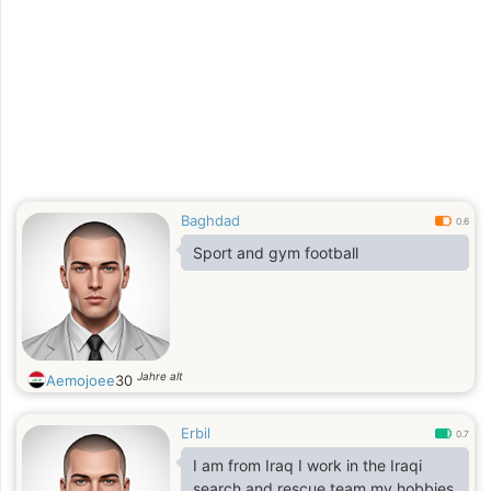
Baghdad
0.6
Sport and gym football
Jahre alt
Aemojoee
30
Erbil
0.7
I am from Iraq I work in the Iraqi
search and rescue team my hobbies