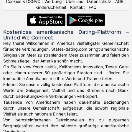
Cookies & DSGVO
|
Werbung
|
Über uns
|
Datenschutz
|
AGB
|
Kindersicherheit
|
Kontakt
|
FAQ
Kostenlose amerikanische Dating-Plattform –
United We Connect
Hey there! Willkommen in Amerikas vielfältigster Gemeinschaft
für echte Verbindungen. States-dating.com bringt amerikanische
Singles von Meer zu strahlendem Meer zusammen und feiert den
Schmelztiegel, der Amerika schön macht.
Ob Sie in New Yorks Hektik, Kaliforniens Innovation, Texas' Geist
oder einem unserer 50 großartigen Staaten sind – finden Sie
kompatible Amerikaner, die Ihre Werte und Träume teilen.
Erleben Sie unsere völlig kostenlose Plattform, die amerikanische
Werte der Gelegenheit, Vielfalt und des Strebens nach Glück
durch bedeutungsvolle Verbindungen verkörpert.
Tausende von Amerikanern haben dauerhafte Beziehungen
durch unsere Gemeinschaft aufgebaut, die sowohl regionale
Vielfalt als auch nationale Einheit feiert.
Von bernsteinfarbenen Getreidewellen bis zu purpurnen
Bergmajestäten wartet Ihre nächste großartige amerikanische
Verbindung!