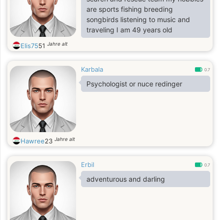
are sports fishing breeding
songbirds listening to music and
traveling I am 49 years old
Jahre alt
Elis75
51
Karbala
0.7
Psychologist or nuce redinger
Jahre alt
Hawree
23
Erbil
0.7
adventurous and darling