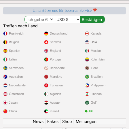
Unterstütze uns für besseren Service
Treffen nach Land
Frankreich
Deutschland
Kanada
Belgien
Schweiz
USA
Spanien
England
Mexiko
Italien
Portugal
Kolumbien
Schweden
Behinderte
Tiere
Australien
Marokko
Brasilien
Niederlande
Tunesien
Philippinen
Österreich
Algerien
Libanon
Japan
Ägypten
Golf
China
Kuwait
Alle
News
|
Fakes
|
Shop
|
Meinungen