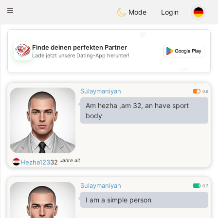
States
Dating
Toggle
Mode
Login
navigation
💖
Finde deinen perfekten Partner
💖
Lade jetzt unsere Dating-App herunter!
💕
💕
Sulaymaniyah
0.6
Am hezha ,am 32, an have sport
body
Jahre alt
Hezha123
32
Sulaymaniyah
0.7
I am a simple person