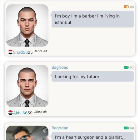
0.6
I'm boy I'm a barber I'm living in
istanbul
Jahre alt
Shad56
25
Baghdad
0.7
Looking for my future
Jahre alt
Akhil66
59
Baghdad
0.8
I’m a heart surgeon and a pianist, I