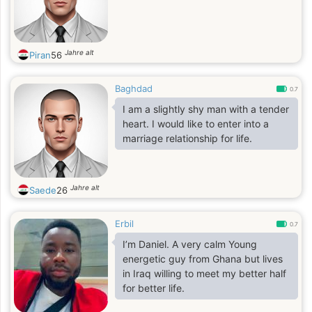
Jahre alt
Piran
56
Baghdad
0.7
I am a slightly shy man with a tender
heart. I would like to enter into a
marriage relationship for life.
Jahre alt
Saede
26
Erbil
0.7
I’m Daniel. A very calm Young
energetic guy from Ghana but lives
in Iraq willing to meet my better half
for better life.