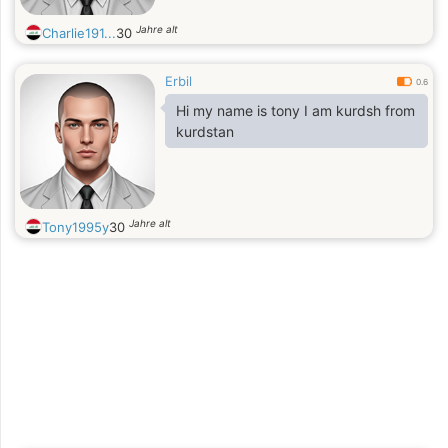
Jahre alt
Charlie191...
30
Erbil
0.6
Hi my name is tony I am kurdsh from
kurdstan
Jahre alt
Tony1995y
30