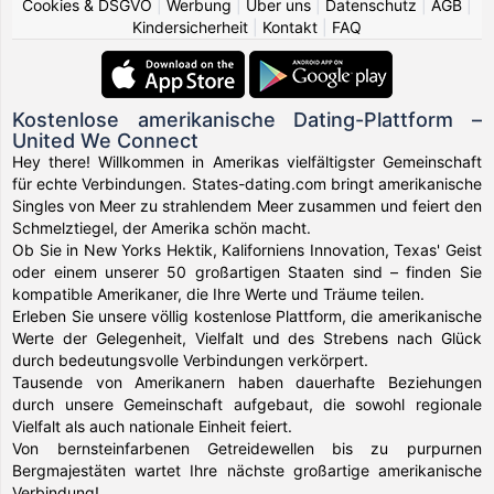
Cookies & DSGVO
|
Werbung
|
Über uns
|
Datenschutz
|
AGB
|
Kindersicherheit
|
Kontakt
|
FAQ
Kostenlose amerikanische Dating-Plattform –
United We Connect
Hey there! Willkommen in Amerikas vielfältigster Gemeinschaft
für echte Verbindungen. States-dating.com bringt amerikanische
Singles von Meer zu strahlendem Meer zusammen und feiert den
Schmelztiegel, der Amerika schön macht.
Ob Sie in New Yorks Hektik, Kaliforniens Innovation, Texas' Geist
oder einem unserer 50 großartigen Staaten sind – finden Sie
kompatible Amerikaner, die Ihre Werte und Träume teilen.
Erleben Sie unsere völlig kostenlose Plattform, die amerikanische
Werte der Gelegenheit, Vielfalt und des Strebens nach Glück
durch bedeutungsvolle Verbindungen verkörpert.
Tausende von Amerikanern haben dauerhafte Beziehungen
durch unsere Gemeinschaft aufgebaut, die sowohl regionale
Vielfalt als auch nationale Einheit feiert.
Von bernsteinfarbenen Getreidewellen bis zu purpurnen
Bergmajestäten wartet Ihre nächste großartige amerikanische
Verbindung!