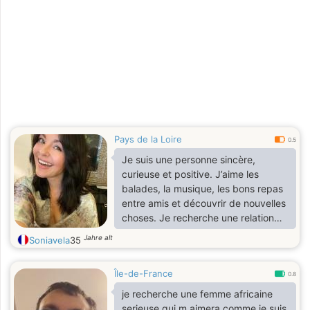
Pays de la Loire
0.5
Je suis une personne sincère,
curieuse et positive. J’aime les
balades, la musique, les bons repas
entre amis et découvrir de nouvelles
choses. Je recherche une relation
basée sur le respect, la complicité et
Jahre alt
Soniavela
35
l’humour.
Île-de-France
0.8
je recherche une femme africaine
serieuse qui m aimera comme je suis