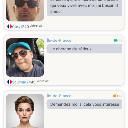
qui veux vivre avec moi j ai besoin d
amour
Jahre alt
Gary12
40
Île-de-France
0.9
Je cherche du sérieux
Jahre alt
Soulmar24
45
Île-de-France
0.3
Demandez moi si cela vous intéresse