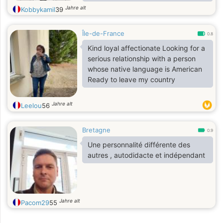
conversations, laughter, travelling,
Jahre alt
Kobbykamil
39
and creating beautiful memories
with someone special. I’m not
Île-de-France
looking for perfection. I’m looking for
0.8
a woman who is genuine, kind, loyal,
Kind loyal affectionate Looking for a
emotionally mature, and ready to
serious relationship with a person
build something together. I believe a
whose native language is American
strong relationship is built on
Ready to leave my country
honesty, respect, communication
and trust
Jahre alt
Leelou
56
Bretagne
0.9
Une personnalité différente des
autres , autodidacte et indépendant
Jahre alt
Pacom29
55