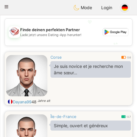
States
Dating
Toggle
Mode
Login
navigation
💖
Finde deinen perfekten Partner
💖
Lade jetzt unsere Dating-App herunter!
💕
💕
Corse
0.6
Je suis novice et je recherche mon
âme sœur…
Jahre alt
Dayana99
48
Île-de-France
0.7
Simple, ouvert et généreux