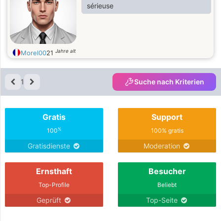
sérieuse
Jahre alt
Morel00
21
1
Suche nach Kriterien
Gratis
Support
%
100
100% gratis
Gratisdienste
Moderation
Ernsthaft
Besucher
Top-Profile
Beliebt
Geprüft
Top-Seite