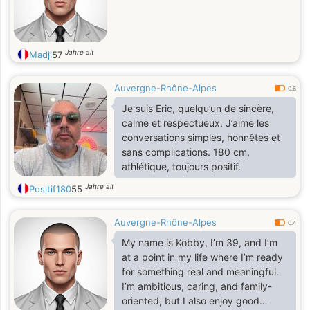
Jahre alt
Madji
57
Auvergne-Rhône-Alpes
0.6
Je suis Eric, quelqu’un de sincère,
calme et respectueux. J’aime les
conversations simples, honnêtes et
sans complications. 180 cm,
athlétique, toujours positif.
Jahre alt
Positif180
55
Auvergne-Rhône-Alpes
0.4
My name is Kobby, I’m 39, and I’m
at a point in my life where I’m ready
for something real and meaningful.
I’m ambitious, caring, and family-
oriented, but I also enjoy good