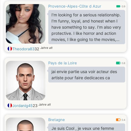
Provence-Alpes-Côte d Azur
0.9
I'm looking for a serious relationship.
I'm funny, loyal, and honest when I
have something to say. I'm also very
protective. I like horror and action
movies, I like going to the movies,
restaurants, the beach, and many
Jahre alt
Theodora83
32
other things.
Pays de la Loire
0.8
jai envie partie usa voir acteur des
artiste pour faire dedicaces ca
Jahre alt
Jordanlg45
23
Bretagne
0.4
Je suis Cool , je veux une femme