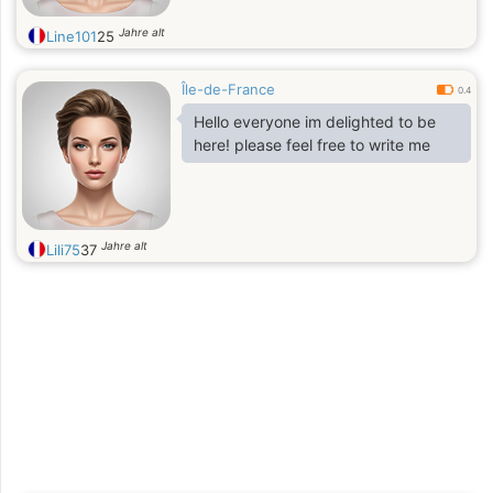
Jahre alt
Line101
25
Île-de-France
0.4
Hello everyone im delighted to be
here! please feel free to write me
Jahre alt
Lili75
37