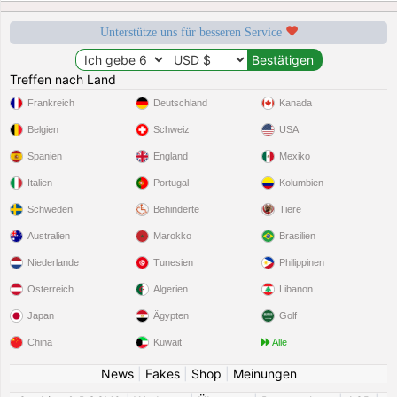
Unterstütze uns für besseren Service
Treffen nach Land
Frankreich
Deutschland
Kanada
Belgien
Schweiz
USA
Spanien
England
Mexiko
Italien
Portugal
Kolumbien
Schweden
Behinderte
Tiere
Australien
Marokko
Brasilien
Niederlande
Tunesien
Philippinen
Österreich
Algerien
Libanon
Japan
Ägypten
Golf
China
Kuwait
Alle
News
|
Fakes
|
Shop
|
Meinungen