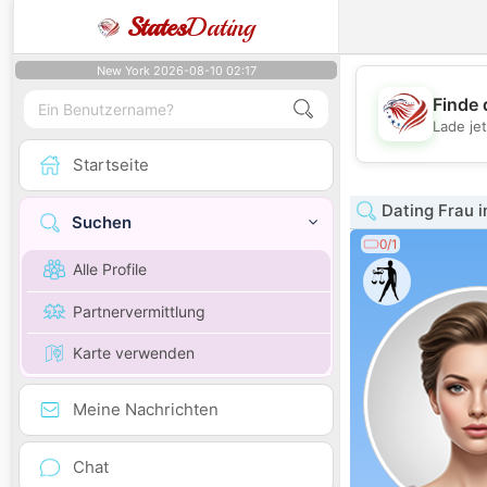
States
Dating
New York 2026-08-10 02:17
Finde 
Lade je
Startseite
Dating Frau in
Suchen
0/1
Alle Profile
Partnervermittlung
Karte verwenden
Meine Nachrichten
Chat