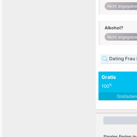
Nicht angegebe
Alkohol?
Nicht angegebe
Dating Frau i
Gratis
%
100
Gratisdie
Singles finden i