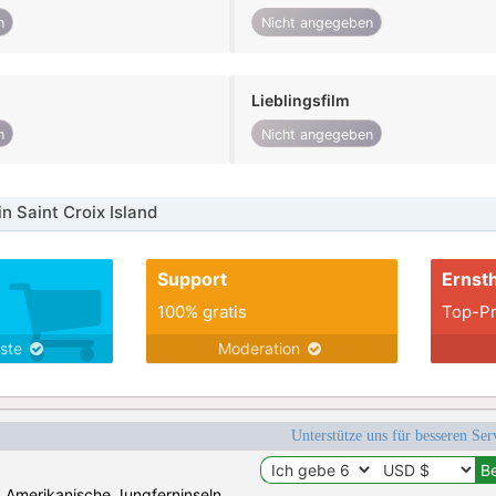
n
Nicht angegeben
Lieblingsfilm
n
Nicht angegeben
n Saint Croix Island
Support
Ernsth
100% gratis
Top-Pr
nste
Moderation
Unterstütze uns für besseren Se
n: Amerikanische Jungferninseln