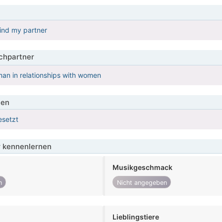
find my partner
hpartner
man in relationships with women
ien
esetzt
 kennenlernen
Musikgeschmack
n
Nicht angegeben
Lieblingstiere