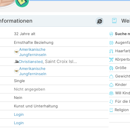
0
informationen
Wei
32 Jahre alt
Suche 
Ernsthafte Beziehung
Augenf
Amerikanische
Haarfar
Jungferninseln
Körperb
Saint Croix Isl...
Christiansted
,
Größe
Amerikanische
Jungferninseln
Gewich
Single
Kinder
Nicht angegeben
Will Kin
Nein
Für die
Kunst und Unterhaltung
Religion
Login
Login