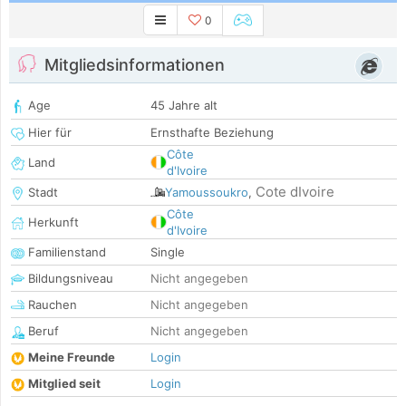
0
Mitgliedsinformationen
Age
45 Jahre alt
Hier für
Ernsthafte Beziehung
Côte
Land
d'Ivoire
Cote dIvoire
Stadt
Yamoussoukro
,
Côte
Herkunft
d'Ivoire
Familienstand
Single
Bildungsniveau
Nicht angegeben
Rauchen
Nicht angegeben
Beruf
Nicht angegeben
Meine Freunde
Login
Mitglied seit
Login