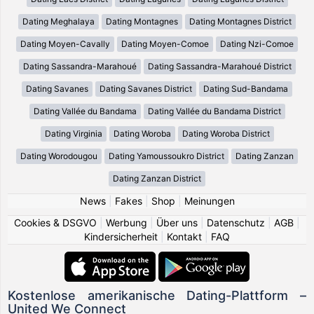
Dating Meghalaya
Dating Montagnes
Dating Montagnes District
Dating Moyen-Cavally
Dating Moyen-Comoe
Dating Nzi-Comoe
Dating Sassandra-Marahoué
Dating Sassandra-Marahoué District
Dating Savanes
Dating Savanes District
Dating Sud-Bandama
Dating Vallée du Bandama
Dating Vallée du Bandama District
Dating Virginia
Dating Woroba
Dating Woroba District
Dating Worodougou
Dating Yamoussoukro District
Dating Zanzan
Dating Zanzan District
News
|
Fakes
|
Shop
|
Meinungen
Cookies & DSGVO
|
Werbung
|
Über uns
|
Datenschutz
|
AGB
|
Kindersicherheit
|
Kontakt
|
FAQ
Kostenlose amerikanische Dating-Plattform –
United We Connect