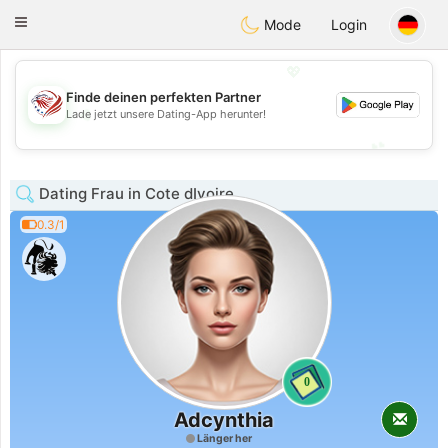
States
Dating
Toggle
Mode
Login
navigation
💖
Finde deinen perfekten Partner
💖
Lade jetzt unsere Dating-App herunter!
💕
💕
Dating Frau in Cote dIvoire
0.3/1
0
Adcynthia
Länger her