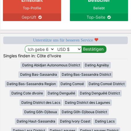
Top-Profile
Beliebt
Geprüft
Top-Seite
Unterstütze uns für besseren Service
Singles finden in: Côte d'Ivoire
Dating Abidjan Autonomous District
Dating Agnéby
Dating Bas-Sassandra
Dating Bas-Sassandra District
Dating Bas-Sassandra Region
Dating Comoé
Dating Comoé District
Dating Cote dIvoire
Dating Denguélé
Dating Denguélé District
Dating District des Lacs
Dating District des Lagunes
Dating Gôh-Djiboua
Dating Gôh-Djiboua District
Dating Haut-Sassandra
Dating Ivory Coast
Dating Lacs
Dating Lacs District
Dating Lagunes
Dating Lagunes District