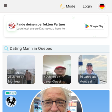
States
Dating
Toggle
Mode
Login
navigation
💖
Finde deinen perfekten Partner
💖
Lade jetzt unsere Dating-App herunter!
💕
💕
Dating Mann in Quebec
26 Jahre alt
49 Jahre alt
56 Jahre alt
Montreal
Laval-Ouest
Montreal
0.9/1