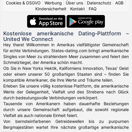
Cookies & DSGVO
|
Werbung
|
Über uns
|
Datenschutz
|
AGB
|
Kindersicherheit
|
Kontakt
|
FAQ
Kostenlose amerikanische Dating-Plattform –
United We Connect
Hey there! Willkommen in Amerikas vielfältigster Gemeinschaft
für echte Verbindungen. States-dating.com bringt amerikanische
Singles von Meer zu strahlendem Meer zusammen und feiert den
Schmelztiegel, der Amerika schön macht.
Ob Sie in New Yorks Hektik, Kaliforniens Innovation, Texas' Geist
oder einem unserer 50 großartigen Staaten sind – finden Sie
kompatible Amerikaner, die Ihre Werte und Träume teilen.
Erleben Sie unsere völlig kostenlose Plattform, die amerikanische
Werte der Gelegenheit, Vielfalt und des Strebens nach Glück
durch bedeutungsvolle Verbindungen verkörpert.
Tausende von Amerikanern haben dauerhafte Beziehungen
durch unsere Gemeinschaft aufgebaut, die sowohl regionale
Vielfalt als auch nationale Einheit feiert.
Von bernsteinfarbenen Getreidewellen bis zu purpurnen
Bergmajestäten wartet Ihre nächste großartige amerikanische