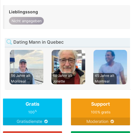
Lieblingssong
Nicht angegeben
Dating Mann in Quebec
56 Jahre alt
68 Jahre alt
45 Jahre alt
Montreal
Joliette
Montreal
Gratis
Support
%
100
100% gratis
Gratisdienste
Moderation