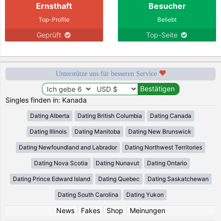
Ernsthaft
Besucher
Top-Profile
Beliebt
Geprüft
Top-Seite
Unterstütze uns für besseren Service
Singles finden in: Kanada
Dating Alberta
Dating British Columbia
Dating Canada
Dating Illinois
Dating Manitoba
Dating New Brunswick
Dating Newfoundland and Labrador
Dating Northwest Territories
Dating Nova Scotia
Dating Nunavut
Dating Ontario
Dating Prince Edward Island
Dating Quebec
Dating Saskatchewan
Dating South Carolina
Dating Yukon
News
|
Fakes
|
Shop
|
Meinungen