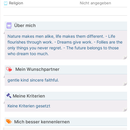
Religion
Nicht angegeben
Über mich
Nature makes men alike, life makes them different. - Life
flourishes through work. - Dreams give work. - Follies are the
only things you never regret. - The future belongs to those
who dream too much.
Mein Wunschpartner
gentle kind sincere faithful.
Meine Kriterien
Keine Kriterien gesetzt
Mich besser kennenlernen