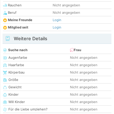
Rauchen
Nicht angegeben
Beruf
Nicht angegeben
Meine Freunde
Login
Mitglied seit
Login
Weitere Details
Suche nach
Frau
Augenfarbe
Nicht angegeben
Haarfarbe
Nicht angegeben
Körperbau
Nicht angegeben
Größe
Nicht angegeben
Gewicht
Nicht angegeben
Kinder
Nicht angegeben
Will Kinder
Nicht angegeben
Für die Liebe umziehen?
Nicht angegeben