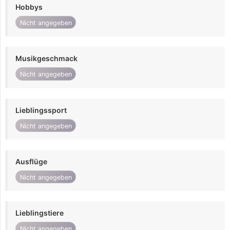
Hobbys
Nicht angegeben
Musikgeschmack
Nicht angegeben
Lieblingssport
Nicht angegeben
Ausflüge
Nicht angegeben
Lieblingstiere
Nicht angegeben