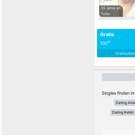
35 Jahre alt
Tunis
Gratis
%
100
Gratisdie
Singles finden in
Dating Ari
Dating Kebili