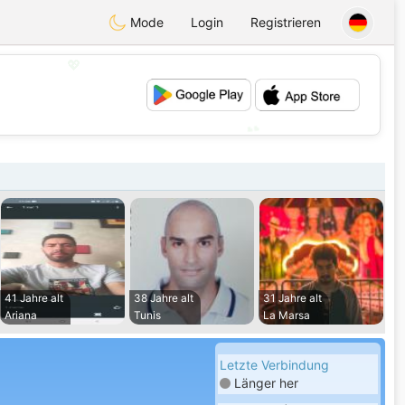
Mode
Login
Registrieren
💖
💕
41 Jahre alt
38 Jahre alt
31 Jahre alt
Ariana
Tunis
La Marsa
Letzte Verbindung
Länger her