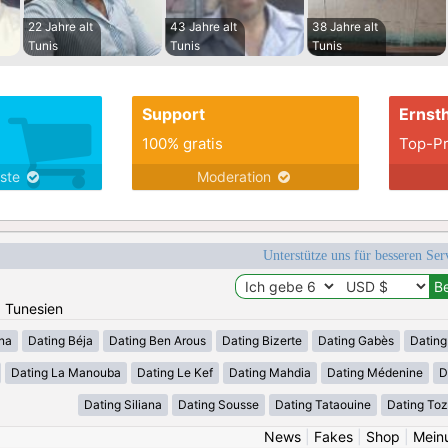
22 Jahre alt
43 Jahre alt
38 Jahre alt
Tunis
Tunis
Tunis
Support
Ernsth
100% gratis
Top-Pr
nste
Moderation
Unterstütze uns für besseren Se
: Tunesien
ana
Dating Béja
Dating Ben Arous
Dating Bizerte
Dating Gabès
Dating
Dating La Manouba
Dating Le Kef
Dating Mahdia
Dating Médenine
D
Dating Siliana
Dating Sousse
Dating Tataouine
Dating Toz
News
|
Fakes
|
Shop
|
Mein