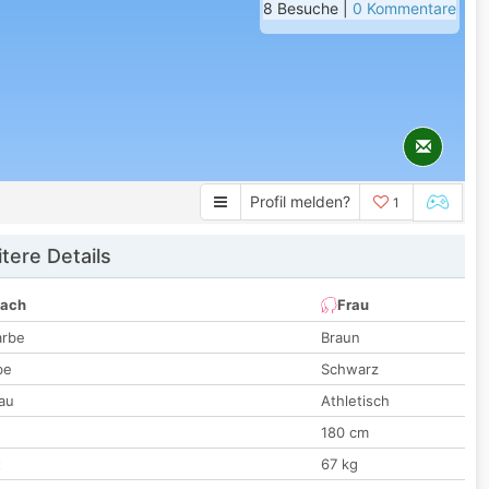
8 Besuche |
0 Kommentare
Profil melden?
1
tere Details
nach
Frau
arbe
Braun
be
Schwarz
au
Athletisch
180 cm
t
67 kg