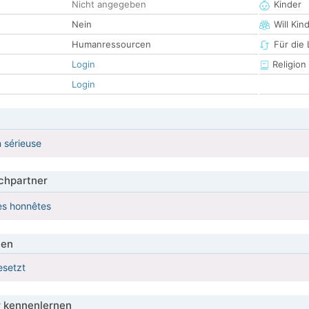
Nicht angegeben
Kinder
Nein
Will Kin
Humanressourcen
Für die
Login
Religion
Login
n sérieuse
hpartner
es honnêtes
ien
esetzt
 kennenlernen