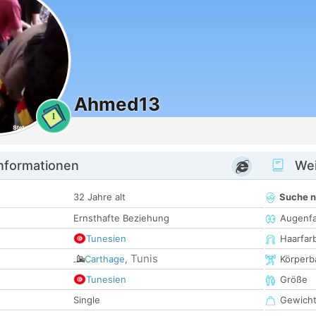
Ahmed13
1
informationen
Wei
32 Jahre alt
Suche 
Ernsthafte Beziehung
Augenf
Tunesien
Haarfar
Tunis
Carthage
,
Körperb
Tunesien
Größe
Single
Gewich