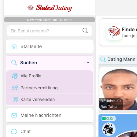
States
Dating
New York 2026-08-07 15:26
Finde 
Lade je
Startseite
Dating Mann 
Suchen
Alle Profile
Partnervermittlung
Karte verwenden
32 Jahre alt
Ras Tabia
Meine Nachrichten
0.8/1
Chat