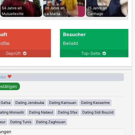
54 Jahre alt
36 Jahre alt
25 Jahre alt
Mutuelleville
La Marsa
Carthage
aft
Besucher
ofile
Beliebt
Geprüft
Top-Seite
rvice
 Gafsa
Dating Jendouba
Dating Kairouan
Dating Kasserine
ating Monastir
Dating Nabeul
Dating Sfax
Dating Sidi Bouzid
eur
Dating Tunis
Dating Zaghouan
ungen