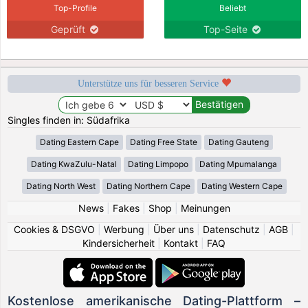
Top-Profile
Beliebt
Geprüft
Top-Seite
Unterstütze uns für besseren Service
Singles finden in: Südafrika
Dating Eastern Cape
Dating Free State
Dating Gauteng
Dating KwaZulu-Natal
Dating Limpopo
Dating Mpumalanga
Dating North West
Dating Northern Cape
Dating Western Cape
News
|
Fakes
|
Shop
|
Meinungen
Cookies & DSGVO
|
Werbung
|
Über uns
|
Datenschutz
|
AGB
|
Kindersicherheit
|
Kontakt
|
FAQ
Kostenlose amerikanische Dating-Plattform –