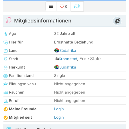
0
Mitgliedsinformationen
Age
32 Jahre alt
Hier für
Ernsthafte Beziehung
Land
Südafrika
Free State
Stadt
Kroonstad
,
Herkunft
Südafrika
Familienstand
Single
Bildungsniveau
Nicht angegeben
Rauchen
Nicht angegeben
Beruf
Nicht angegeben
Meine Freunde
Login
Mitglied seit
Login