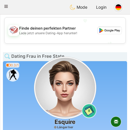
States
Dating
Toggle
Mode
Login
navigation
💖
Finde deinen perfekten Partner
Lade jetzt unsere Dating-App herunter!
💖
💕
💕
Dating Frau in Free State
0.3/1
0
Esquire
Länger her