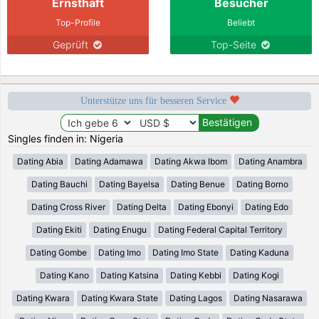
Ernsthaft
Besucher
Top-Profile
Beliebt
Geprüft
Top-Seite
Unterstütze uns für besseren Service
Singles finden in: Nigeria
Dating Abia
Dating Adamawa
Dating Akwa Ibom
Dating Anambra
Dating Bauchi
Dating Bayelsa
Dating Benue
Dating Borno
Dating Cross River
Dating Delta
Dating Ebonyi
Dating Edo
Dating Ekiti
Dating Enugu
Dating Federal Capital Territory
Dating Gombe
Dating Imo
Dating Imo State
Dating Kaduna
Dating Kano
Dating Katsina
Dating Kebbi
Dating Kogi
Dating Kwara
Dating Kwara State
Dating Lagos
Dating Nasarawa