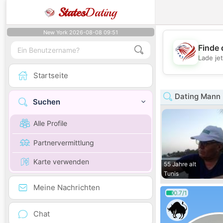
States
Dating
New York 2026-08-08 09:51
Finde 
Lade je
Startseite
Dating Mann 
Suchen
Alle Profile
Partnervermittlung
Karte verwenden
55 Jahre alt
Tunis
Meine Nachrichten
0.7/1
Chat