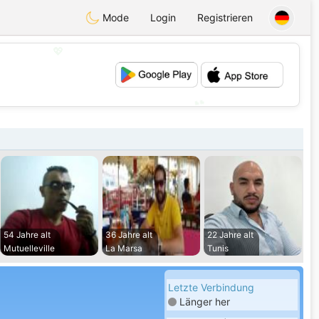
Mode
Login
Registrieren
💖
💕
54 Jahre alt
36 Jahre alt
22 Jahre alt
Mutuelleville
La Marsa
Tunis
Letzte Verbindung
Länger her