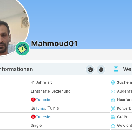
Mahmoud01
1
informationen
Wei
41 Jahre alt
Suche 
Ernsthafte Beziehung
Augenf
Tunesien
Haarfar
Tunis
Tunis
,
Körperb
Tunesien
Größe
Single
Gewich