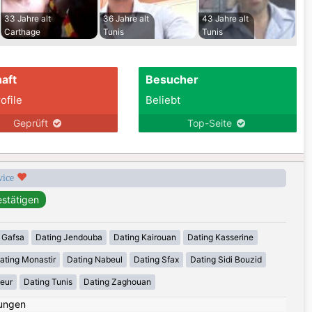
33 Jahre alt
36 Jahre alt
43 Jahre alt
Carthage
Tunis
Tunis
aft
Besucher
ofile
Beliebt
Geprüft
Top-Seite
rvice
 Gafsa
Dating Jendouba
Dating Kairouan
Dating Kasserine
ating Monastir
Dating Nabeul
Dating Sfax
Dating Sidi Bouzid
eur
Dating Tunis
Dating Zaghouan
ungen