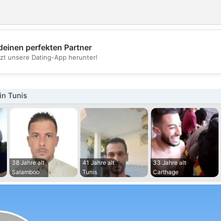
deinen perfekten Partner
💖
tzt unsere Dating-App herunter!
💕
in Tunis
38 Jahre alt
41 Jahre alt
33 Jahre alt
Salamboo
Tunis
Carthage