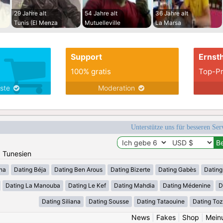
29 Jahre alt
54 Jahre alt
36 Jahre alt
Tunis (El Menza
Mutuelleville
La Marsa
Support
Ernsth
100% gratis
Top-Pr
nste
Moderation
Unterstütze uns für besseren Se
: Tunesien
ana
Dating Béja
Dating Ben Arous
Dating Bizerte
Dating Gabès
Dating
Dating La Manouba
Dating Le Kef
Dating Mahdia
Dating Médenine
D
Dating Siliana
Dating Sousse
Dating Tataouine
Dating Toz
News
|
Fakes
|
Shop
|
Mein