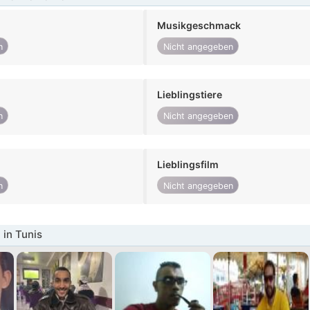
Musikgeschmack
n
Nicht angegeben
Lieblingstiere
n
Nicht angegeben
Lieblingsfilm
n
Nicht angegeben
in Tunis