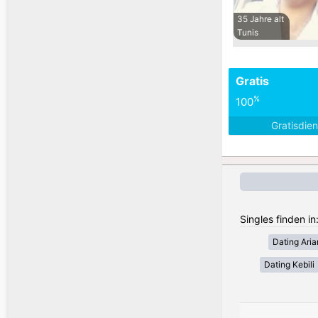
35 Jahre alt
Tunis
Gratis
%
100
Gratisdie
Singles finden in
Dating Ari
Dating Kebili