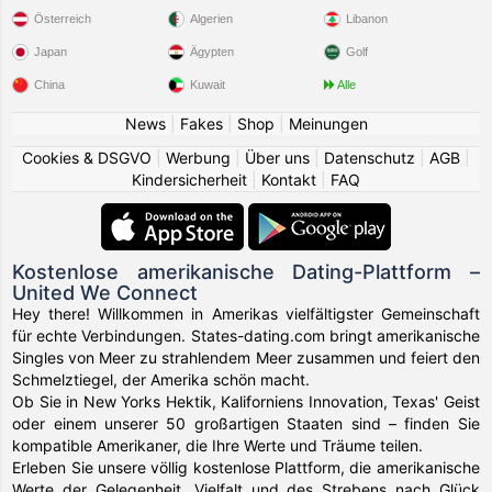
Österreich
Algerien
Libanon
Japan
Ägypten
Golf
China
Kuwait
Alle
News
|
Fakes
|
Shop
|
Meinungen
Cookies & DSGVO
|
Werbung
|
Über uns
|
Datenschutz
|
AGB
|
Kindersicherheit
|
Kontakt
|
FAQ
Kostenlose amerikanische Dating-Plattform –
United We Connect
Hey there! Willkommen in Amerikas vielfältigster Gemeinschaft
für echte Verbindungen. States-dating.com bringt amerikanische
Singles von Meer zu strahlendem Meer zusammen und feiert den
Schmelztiegel, der Amerika schön macht.
Ob Sie in New Yorks Hektik, Kaliforniens Innovation, Texas' Geist
oder einem unserer 50 großartigen Staaten sind – finden Sie
kompatible Amerikaner, die Ihre Werte und Träume teilen.
Erleben Sie unsere völlig kostenlose Plattform, die amerikanische
Werte der Gelegenheit, Vielfalt und des Strebens nach Glück