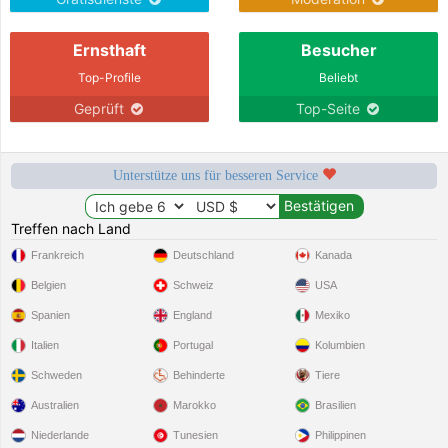
Ernsthaft
Besucher
Top-Profile
Beliebt
Geprüft
Top-Seite
Unterstütze uns für besseren Service
Treffen nach Land
Frankreich
Deutschland
Kanada
Belgien
Schweiz
USA
Spanien
England
Mexiko
Italien
Portugal
Kolumbien
Schweden
Behinderte
Tiere
Australien
Marokko
Brasilien
Niederlande
Tunesien
Philippinen