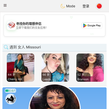
States
Dating
Toggle
Mode
登录
navigation
💖
寻找你的理想伴侣
💖
立即下载我们的交友应用！
💕
💕
遇到 女人 Missouri
44 岁
66 岁
52 岁
Cherry Hill
Leeds
Branson
0.6/1