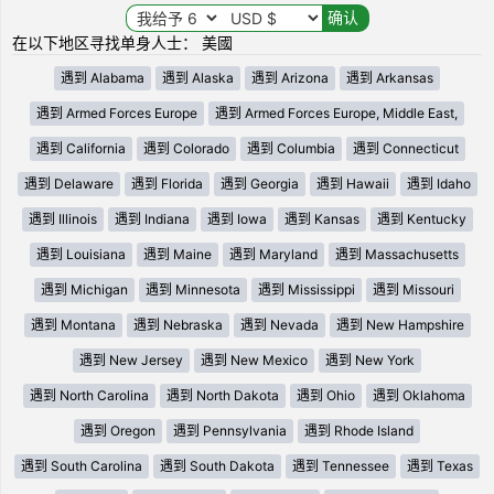
在以下地区寻找单身人士： 美國
遇到 Alabama
遇到 Alaska
遇到 Arizona
遇到 Arkansas
遇到 Armed Forces Europe
遇到 Armed Forces Europe, Middle East,
遇到 California
遇到 Colorado
遇到 Columbia
遇到 Connecticut
遇到 Delaware
遇到 Florida
遇到 Georgia
遇到 Hawaii
遇到 Idaho
遇到 Illinois
遇到 Indiana
遇到 Iowa
遇到 Kansas
遇到 Kentucky
遇到 Louisiana
遇到 Maine
遇到 Maryland
遇到 Massachusetts
遇到 Michigan
遇到 Minnesota
遇到 Mississippi
遇到 Missouri
遇到 Montana
遇到 Nebraska
遇到 Nevada
遇到 New Hampshire
遇到 New Jersey
遇到 New Mexico
遇到 New York
遇到 North Carolina
遇到 North Dakota
遇到 Ohio
遇到 Oklahoma
遇到 Oregon
遇到 Pennsylvania
遇到 Rhode Island
遇到 South Carolina
遇到 South Dakota
遇到 Tennessee
遇到 Texas