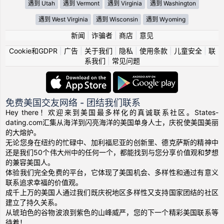
遇到 Utah
遇到 Vermont
遇到 Virginia
遇到 Washington
遇到 West Virginia
遇到 Wisconsin
遇到 Wyoming
新闻
|
诈骗者
|
商店
|
意见
Cookie和GDPR
|
广告
|
关于我们
|
隐私
|
使用条款
|
儿童安全
|
联
系我们
|
常见问题
免费美国交友网络 - 团结我们联系
Hey there！欢迎来到美国最多样化的真诚联系社区。States-
dating.com汇集从海洋到闪亮海洋的美国单身人士，庆祝使美国美丽
的大熔炉。
无论您身在纽约的忙碌中、加利福尼亚的创新里、德克萨斯的精神中
还是我们50个伟大州中的任何一个，都能找到与您分享价值观和梦想
的兼容美国人。
体验我们完全免费的平台，它体现了美国机会、多样性和通过有意义
联系追求幸福的价值观。
成千上万的美国人通过我们既庆祝地区多样性又支持国家团结的社区
建立了持久关系。
从琥珀色的谷物波浪到紫色的山峰威严，您的下一个精彩美国联系等
待着！