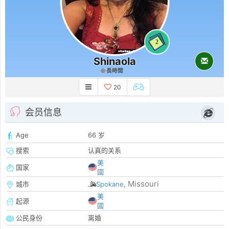
2
Shinaola
長時間
20
会员信息
Age
66 岁
搜索
认真的关系
美
国家
國
Missouri
城市
Spokane
,
美
起源
國
公民身份
离婚