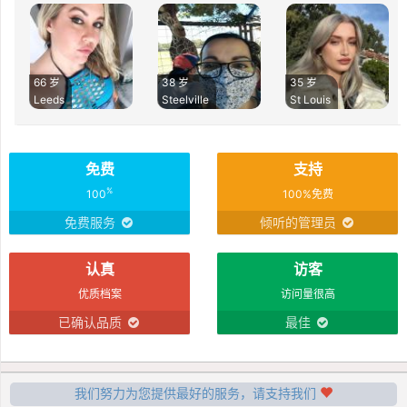
66 岁
38 岁
35 岁
Leeds
Steelville
St Louis
免费
支持
%
100
100%免费
免费服务
倾听的管理员
认真
访客
优质档案
访问量很高
已确认品质
最佳
我们努力为您提供最好的服务，请支持我们