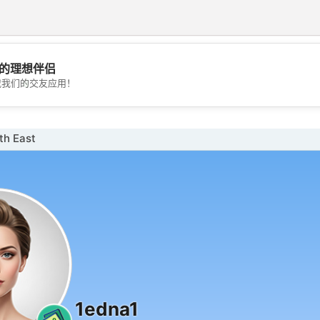
的理想伴侣
💖
载我们的交友应用！
💕
h East
1edna1