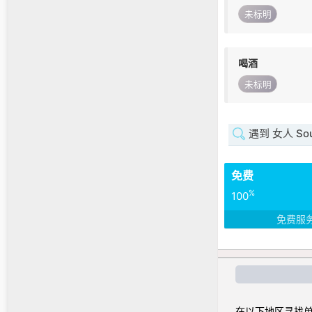
未标明
喝酒
未标明
遇到 女人 Sout
免费
%
100
免费服
在以下地区寻找单