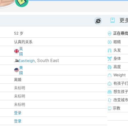
0
更
52 岁
正在尋找
认真的关系
眼睛
英
头发
國
身体
South East
Eastleigh
,
高度
美
國
Weight
离婚
有孩子
未标明
想生孩
未标明
改变城市
未标明
宗教
登录
登录