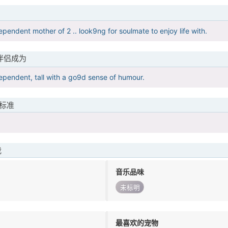
ependent mother of 2 .. look9ng for soulmate to enjoy life with.
伴侣成为
dependent, tall with a go9d sense of humour.
标准
我
音乐品味
未标明
最喜欢的宠物