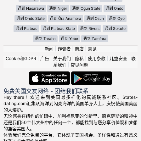
遇到 Nasarawa
遇到 Niger
遇到 Ogun State
遇到 Ondo
遇到 Ondo State
遇到 Ȯra Anambra
遇到 Osun
遇到 Oyo
遇到 Plateau
遇到 Plateau State
遇到 Rivers
遇到 Sokoto
遇到 Taraba
遇到 Yobe
遇到 Zamfara
新闻
|
诈骗者
|
商店
|
意见
Cookie和GDPR
|
广告
|
关于我们
|
隐私
|
使用条款
|
儿童安全
|
联
系我们
|
常见问题
免费美国交友网络 - 团结我们联系
Hey there！欢迎来到美国最多样化的真诚联系社区。States-
dating.com汇集从海洋到闪亮海洋的美国单身人士，庆祝使美国美丽
的大熔炉。
无论您身在纽约的忙碌中、加利福尼亚的创新里、德克萨斯的精神中
还是我们50个伟大州中的任何一个，都能找到与您分享价值观和梦想
的兼容美国人。
体验我们完全免费的平台，它体现了美国机会、多样性和通过有意义