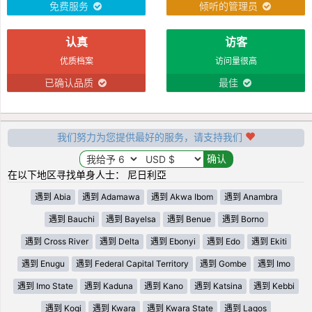
免费服务
倾听的管理员
认真
访客
优质档案
访问量很高
已确认品质
最佳
我们努力为您提供最好的服务，请支持我们
在以下地区寻找单身人士： 尼日利亞
遇到 Abia
遇到 Adamawa
遇到 Akwa Ibom
遇到 Anambra
遇到 Bauchi
遇到 Bayelsa
遇到 Benue
遇到 Borno
遇到 Cross River
遇到 Delta
遇到 Ebonyi
遇到 Edo
遇到 Ekiti
遇到 Enugu
遇到 Federal Capital Territory
遇到 Gombe
遇到 Imo
遇到 Imo State
遇到 Kaduna
遇到 Kano
遇到 Katsina
遇到 Kebbi
遇到 Kogi
遇到 Kwara
遇到 Kwara State
遇到 Lagos