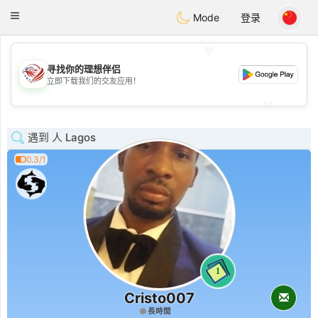
States
Dating
Toggle
Mode
登录
navigation
💖
寻找你的理想伴侣
💖
立即下载我们的交友应用！
💕
💕
遇到 人 Lagos
0.3/1
1
Cristo007
長時間