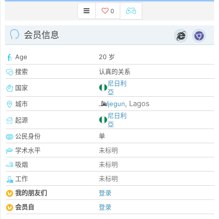
0
会员信息
Age
20 岁
搜索
认真的关系
尼日利
国家
亞
Lagos
城市
Ijegun
,
尼日利
起源
亞
公民身份
单
学术水平
未标明
吸烟
未标明
工作
未标明
我的朋友们
登录
会员自
登录