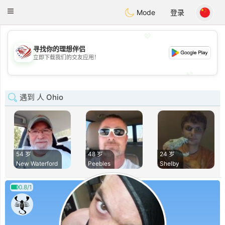
States
Dating
Toggle
Mode
登录
navigation
💖
寻找你的理想伴侣
💖
立即下载我们的交友应用！
💕
💕
遇到 人 Ohio
54 岁
48 岁
24 岁
New Waterford
Peebles
Shelby
0.8/1