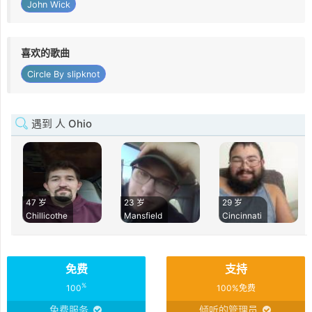
John Wick
喜欢的歌曲
Circle By slipknot
遇到 人 Ohio
47 岁
23 岁
29 岁
Chillicothe
Mansfield
Cincinnati
免费
支持
%
100
100%免费
免费服务
倾听的管理员