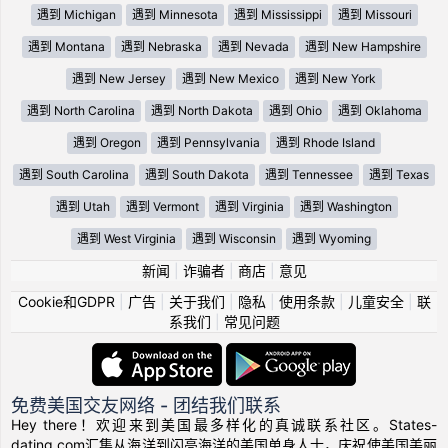
遇到 Michigan
遇到 Minnesota
遇到 Mississippi
遇到 Missouri
遇到 Montana
遇到 Nebraska
遇到 Nevada
遇到 New Hampshire
遇到 New Jersey
遇到 New Mexico
遇到 New York
遇到 North Carolina
遇到 North Dakota
遇到 Ohio
遇到 Oklahoma
遇到 Oregon
遇到 Pennsylvania
遇到 Rhode Island
遇到 South Carolina
遇到 South Dakota
遇到 Tennessee
遇到 Texas
遇到 Utah
遇到 Vermont
遇到 Virginia
遇到 Washington
遇到 West Virginia
遇到 Wisconsin
遇到 Wyoming
新闻
|
诈骗者
|
商店
|
意见
Cookie和GDPR
|
广告
|
关于我们
|
隐私
|
使用条款
|
儿童安全
|
联
系我们
|
常见问题
免费美国交友网络 - 团结我们联系
Hey there！欢迎来到美国最多样化的真诚联系社区。States-
dating.com汇集从海洋到闪亮海洋的美国单身人士，庆祝使美国美丽