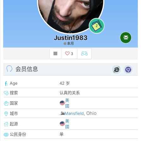
2
Justin1983
本月
3
会员信息
Age
42 岁
搜索
认真的关系
美
国家
國
Ohio
城市
Mansfield
,
美
起源
國
公民身份
单