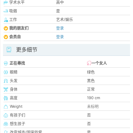
学术水平
高中
吸烟
是
工作
艺术/娱乐
我的朋友们
登录
会员自
登录
更多细节
正在尋找
一个女人
眼睛
绿色
头发
黑色
身体
正常
高度
190 cm
Weight
未标明
有孩子们
否
想生孩子
否
改变城市/国家的爱
是