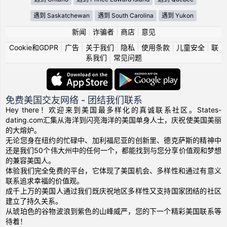
遇到 Saskatchewan
遇到 South Carolina
遇到 Yukon
新闻
|
诈骗者
|
商店
|
意见
Cookie和GDPR
|
广告
|
关于我们
|
隐私
|
使用条款
|
儿童安全
|
联
系我们
|
常见问题
免费美国交友网络 - 团结我们联系
Hey there！欢迎来到美国最多样化的真诚联系社区。States-
dating.com汇集从海洋到闪亮海洋的美国单身人士，庆祝使美国美丽
的大熔炉。
无论您身在纽约的忙碌中、加利福尼亚的创新里、德克萨斯的精神中
还是我们50个伟大州中的任何一个，都能找到与您分享价值观和梦想
的兼容美国人。
体验我们完全免费的平台，它体现了美国机会、多样性和通过有意义
联系追求幸福的价值观。
成千上万的美国人通过我们既庆祝地区多样性又支持国家团结的社区
建立了持久关系。
从琥珀色的谷物波浪到紫色的山峰威严，您的下一个精彩美国联系等
待着！