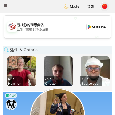
States
Dating
Toggle
Mode
登录
navigation
💖
寻找你的理想伴侣
💖
立即下载我们的交友应用！
💕
💕
遇到 人 Ontario
51 岁
25 岁
42 岁
Hamilton
Kingston
Scarborough
0.8/1