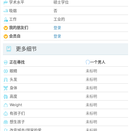
学术水平
硕士学位
吸烟
否
工作
工业的
我的朋友们
登录
会员自
登录
更多细节
正在尋找
一个男人
眼睛
未标明
头发
未标明
身体
未标明
高度
未标明
Weight
未标明
有孩子们
未标明
想生孩子
未标明
改变城市/国家的爱
未标明