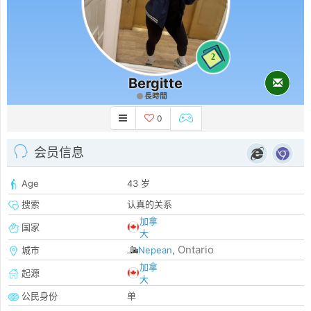
2
Bergitte
長時間
0
会员信息
Age
43 岁
搜索
认真的关系
加拿
国家
大
Ontario
城市
Nepean
,
加拿
起源
大
公民身份
单