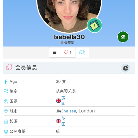
1
Isabella30
長時間
1
会员信息
Age
30 岁
搜索
认真的关系
英
国家
國
London
城市
Chelsea
,
英
起源
國
公民身份
单