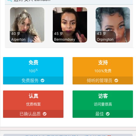
40 岁
45 岁
43 岁
Alperton
Bermondsey
Orpington
免费
支持
%
100
100%免费
免费服务
倾听的管理员
认真
访客
优质档案
访问量很高
已确认品质
最佳