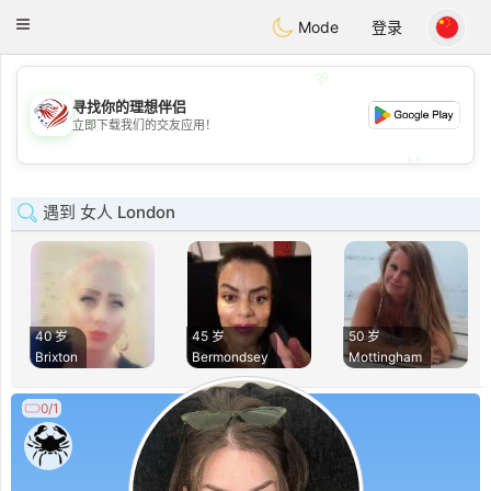
States
Dating
Toggle
Mode
登录
navigation
💖
寻找你的理想伴侣
💖
立即下载我们的交友应用！
💕
💕
遇到 女人 London
40 岁
45 岁
50 岁
Brixton
Bermondsey
Mottingham
0/1