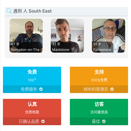
遇到 人 South East
47 岁
31 岁
51 岁
Abingdon-on-Tha
Maidstone
Folkestone
免费
支持
%
100
100%免费
免费服务
倾听的管理员
认真
访客
优质档案
访问量很高
已确认品质
最佳