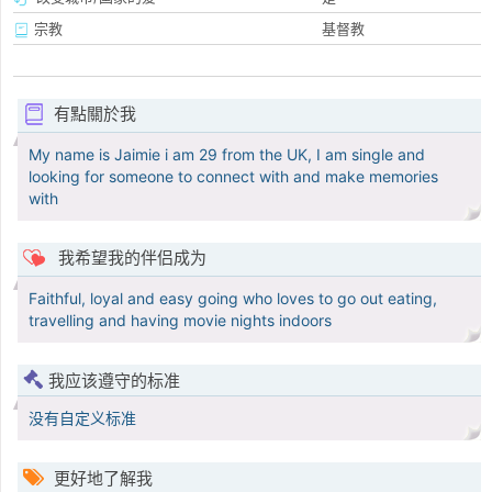
宗教
基督教
有點關於我
My name is Jaimie i am 29 from the UK, I am single and
looking for someone to connect with and make memories
with
我希望我的伴侣成为
Faithful, loyal and easy going who loves to go out eating,
travelling and having movie nights indoors
我应该遵守的标准
没有自定义标准
更好地了解我