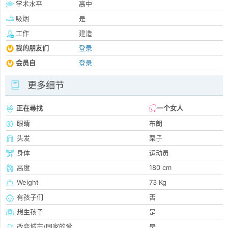
学术水平
高中
吸烟
是
工作
建造
我的朋友们
登录
会员自
登录
更多细节
正在尋找
一个女人
眼睛
布朗
头发
栗子
身体
运动员
高度
180 cm
Weight
73 Kg
有孩子们
否
想生孩子
是
改变城市/国家的爱
是