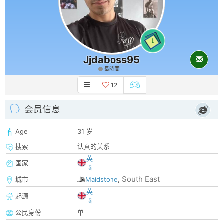
1
Jjdaboss95
長時間
12
会员信息
Age
31 岁
搜索
认真的关系
英
国家
國
South East
城市
Maidstone
,
英
起源
國
公民身份
单