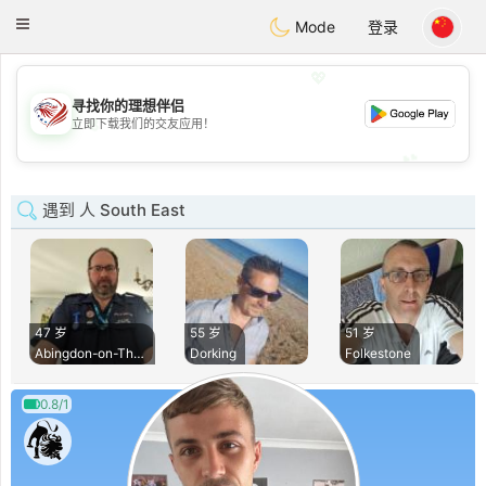
States
Dating
Toggle
Mode
登录
navigation
💖
寻找你的理想伴侣
💖
立即下载我们的交友应用！
💕
💕
遇到 人 South East
47 岁
55 岁
51 岁
Abingdon-on-Thames
Dorking
Folkestone
0.8/1