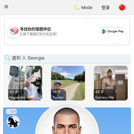
States
Dating
Toggle
Mode
登录
navigation
💖
寻找你的理想伴侣
💖
立即下载我们的交友应用！
💕
💕
遇到 人 Georgia
63 岁
56 岁
48 岁
Hapeville
Tucker
Gainesville
0/1