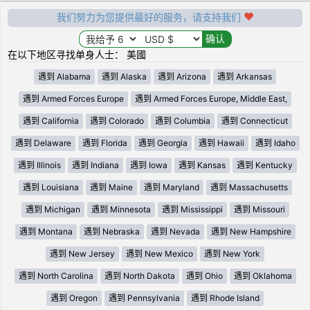
我们努力为您提供最好的服务，请支持我们
在以下地区寻找单身人士： 美國
遇到 Alabama
遇到 Alaska
遇到 Arizona
遇到 Arkansas
遇到 Armed Forces Europe
遇到 Armed Forces Europe, Middle East,
遇到 California
遇到 Colorado
遇到 Columbia
遇到 Connecticut
遇到 Delaware
遇到 Florida
遇到 Georgia
遇到 Hawaii
遇到 Idaho
遇到 Illinois
遇到 Indiana
遇到 Iowa
遇到 Kansas
遇到 Kentucky
遇到 Louisiana
遇到 Maine
遇到 Maryland
遇到 Massachusetts
遇到 Michigan
遇到 Minnesota
遇到 Mississippi
遇到 Missouri
遇到 Montana
遇到 Nebraska
遇到 Nevada
遇到 New Hampshire
遇到 New Jersey
遇到 New Mexico
遇到 New York
遇到 North Carolina
遇到 North Dakota
遇到 Ohio
遇到 Oklahoma
遇到 Oregon
遇到 Pennsylvania
遇到 Rhode Island