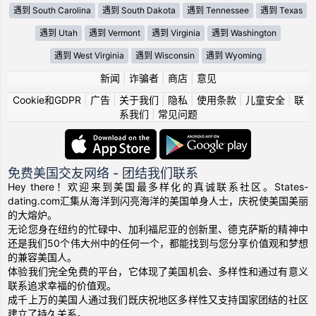
遇到 South Carolina
遇到 South Dakota
遇到 Tennessee
遇到 Texas
遇到 Utah
遇到 Vermont
遇到 Virginia
遇到 Washington
遇到 West Virginia
遇到 Wisconsin
遇到 Wyoming
新闻
|
诈骗者
|
商店
|
意见
Cookie和GDPR
|
广告
|
关于我们
|
隐私
|
使用条款
|
儿童安全
|
联
系我们
|
常见问题
免费美国交友网络 - 团结我们联系
Hey there！欢迎来到美国最多样化的真诚联系社区。States-
dating.com汇集从海洋到闪亮海洋的美国单身人士，庆祝使美国美丽
的大熔炉。
无论您身在纽约的忙碌中、加利福尼亚的创新里、德克萨斯的精神中
还是我们50个伟大州中的任何一个，都能找到与您分享价值观和梦想
的兼容美国人。
体验我们完全免费的平台，它体现了美国机会、多样性和通过有意义
联系追求幸福的价值观。
成千上万的美国人通过我们既庆祝地区多样性又支持国家团结的社区
建立了持久关系。