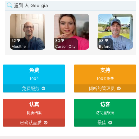
遇到 人 Georgia
52 岁
30 岁
53 岁
Moultrie
Carson City
Buford
免费
支持
%
100
100%免费
免费服务
倾听的管理员
认真
访客
优质档案
访问量很高
已确认品质
最佳