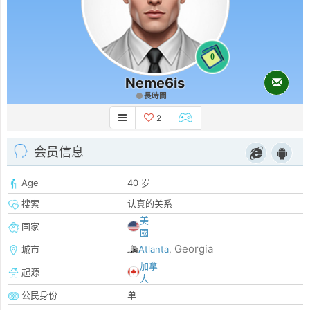
0
Neme6is
長時間
2
会员信息
Age
40 岁
搜索
认真的关系
美
国家
國
Georgia
城市
Atlanta
,
加拿
起源
大
公民身份
单