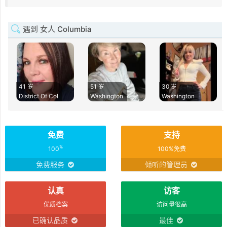
遇到 女人 Columbia
41 岁
51 岁
30 岁
District Of Col
Washington
Washington
免费
支持
%
100
100%免费
免费服务
倾听的管理员
认真
访客
优质档案
访问量很高
已确认品质
最佳