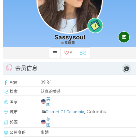
1
Sassysoul
長時間
5
会员信息
Age
39 岁
搜索
认真的关系
美
国家
國
Columbia
城市
District Of Columbia
,
美
起源
國
公民身份
离婚