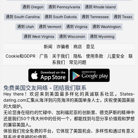
遇到 Oregon
遇到 Pennsylvania
遇到 Rhode Island
遇到 South Carolina
遇到 South Dakota
遇到 Tennessee
遇到 Texas
遇到 Utah
遇到 Vermont
遇到 Virginia
遇到 Washington
遇到 West Virginia
遇到 Wisconsin
遇到 Wyoming
新闻
|
诈骗者
|
商店
|
意见
Cookie和GDPR
|
广告
|
关于我们
|
隐私
|
使用条款
|
儿童安全
|
联
系我们
|
常见问题
免费美国交友网络 - 团结我们联系
Hey there！欢迎来到美国最多样化的真诚联系社区。States-
dating.com汇集从海洋到闪亮海洋的美国单身人士，庆祝使美国美丽
的大熔炉。
无论您身在纽约的忙碌中、加利福尼亚的创新里、德克萨斯的精神中
还是我们50个伟大州中的任何一个，都能找到与您分享价值观和梦想
的兼容美国人。
体验我们完全免费的平台，它体现了美国机会、多样性和通过有意义
联系追求幸福的价值观。