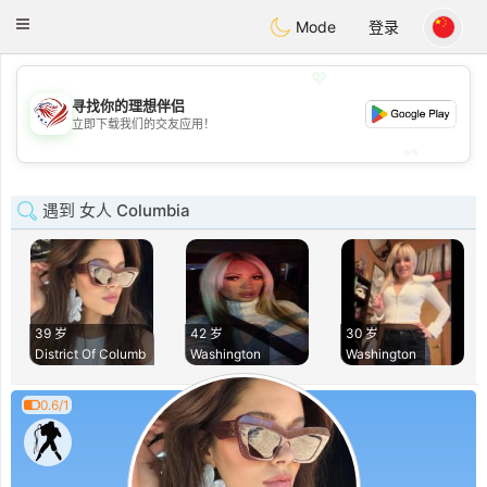
States
Dating
Toggle
Mode
登录
navigation
💖
寻找你的理想伴侣
💖
立即下载我们的交友应用！
💕
💕
遇到 女人 Columbia
39 岁
42 岁
30 岁
District Of Columb
Washington
Washington
0.6/1