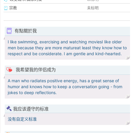
宗教
未标明
有點關於我
I like swimming, exercising and watching moviesI like older
men because they are more matureat least they know how to
respect and be considerate. I am gentle and kind-hearted.
我希望我的伴侣成为
A man who radiates positive energy, has a great sense of
humor and knows how to keep a conversation going - from
jokes to deep reflections.
我应该遵守的标准
没有自定义标准