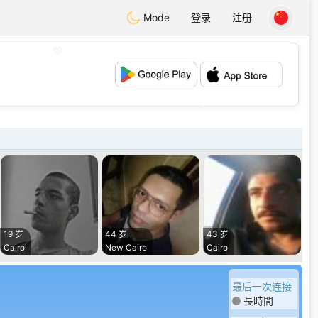
Mode
登录
注册
💖
💕
19 岁
44 岁
43 岁
Cairo
New Cairo
Cairo
最后一次连接
長時間