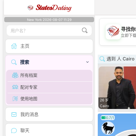
States
Dating
New York 2026-08-07 11:29
寻找你
立即下
主页
遇到 人 Cairo
搜索
所有档案
配对专家
使用地图
26 岁
Cairo
我的消息
0.7/1
聊天