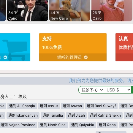
34 岁
44 岁
26 岁
Cairo
New Cairo
Cairo
支持
认真
100%免费
优质档
务
倾听的管理员
我们努力为您提供最好的服务，请
身人士： 埃及
bia
遇到 Al-Sharqia
遇到 Assiut
遇到 Aswan
遇到 Bani Suwayf
遇到 Beh
ah
遇到 Iskandariyah
遇到 Ismailia
遇到 Jizah
遇到 Kafr El Sheikh
遇到 K
遇到 Najran Province
遇到 North Sinai
遇到 Qalyubia
遇到 Qena
遇到 Re