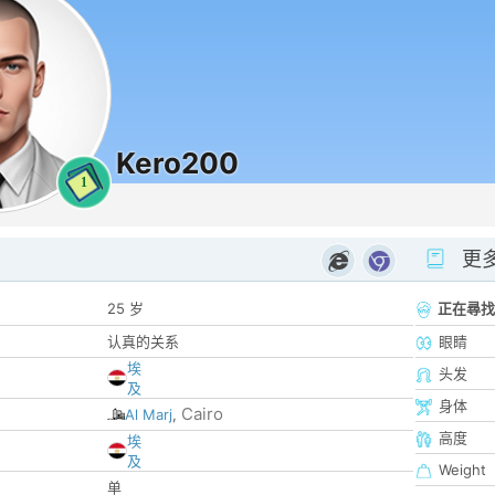
Kero200
1
更
25 岁
正在尋找
认真的关系
眼睛
埃
头发
及
身体
Cairo
Al Marj
,
高度
埃
及
Weight
单