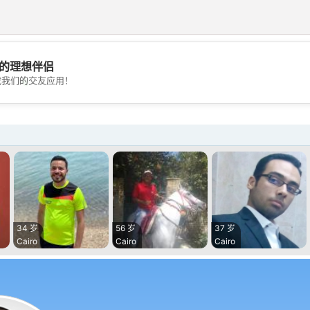
的理想伴侣
💖
载我们的交友应用！
💕
34 岁
56 岁
37 岁
Cairo
Cairo
Cairo