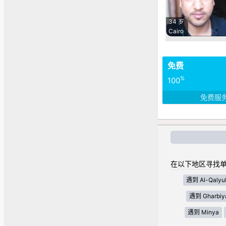
34 岁
Cairo
免费
%
100
免费服
在以下地区寻找单
遇到 Al-Qalyu
遇到 Gharbiy
遇到 Minya