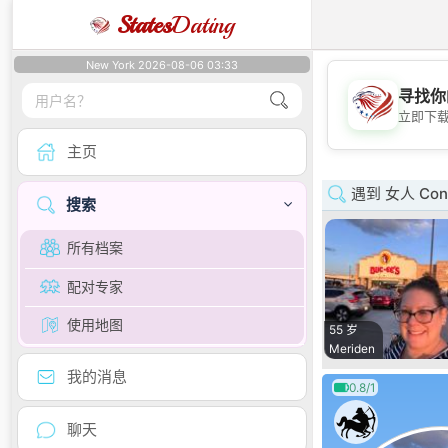
States
Dating
New York 2026-08-06 03:33
寻找你
立即下
主页
遇到 女人 Conn
搜索
所有档案
配对专家
使用地图
55 岁
Meriden
我的消息
0.8/1
聊天