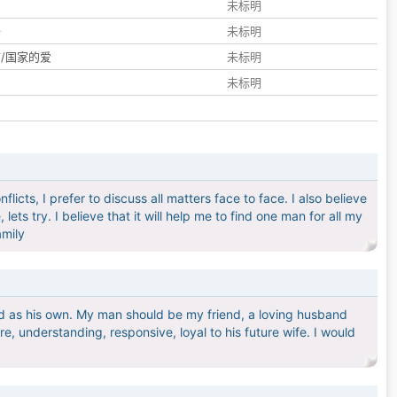
们
未标明
子
未标明
/国家的爱
未标明
未标明
licts, I prefer to discuss all matters face to face. I also believe
lets try. I believe that it will help me to find one man for all my
amily
d as his own. My man should be my friend, a loving husband
, understanding, responsive, loyal to his future wife. I would