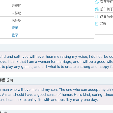
有孩子
未标明
想生孩
未标明
改变城市
未标明
宗教
登录
登录
ind and soft, you will never hear me raising my voice, I do not like conf
love. I think that I am a woman for marriage, and I will be a good wife, 
nt to play any games, and all I what is to create a strong and happy f
伴侣成为
 a man who will love me and my son. The one who can accept my chil
. A man should have a good sense of humor. He is kind, caring, sincere
one I can talk to, enjoy life with and possibly marry one day.