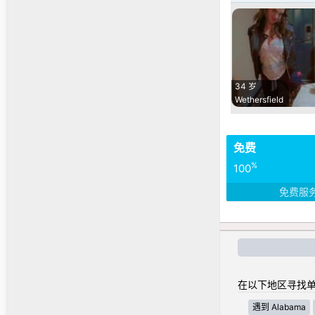
34 岁
Wethersfield
免费
%
100
免费服
在以下地区寻找单
遇到 Alabama