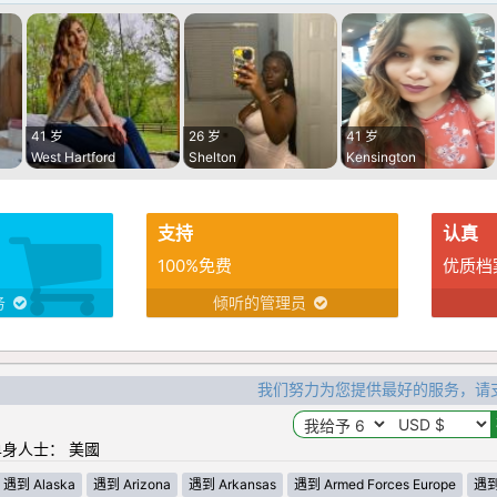
41 岁
26 岁
41 岁
West Hartford
Shelton
Kensington
支持
认真
100%免费
优质档
务
倾听的管理员
我们努力为您提供最好的服务，请
身人士： 美國
遇到 Alaska
遇到 Arizona
遇到 Arkansas
遇到 Armed Forces Europe
遇到 