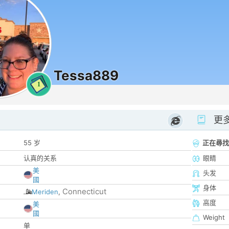
Tessa889
1
更
55 岁
正在尋找
认真的关系
眼睛
美
头发
國
身体
Connecticut
Meriden
,
高度
美
國
Weight
单