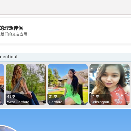
的理想伴侣
💖
载我们的交友应用！
💕
ecticut
41 岁
31 岁
41 岁
West Hartford
Hartford
Kensington