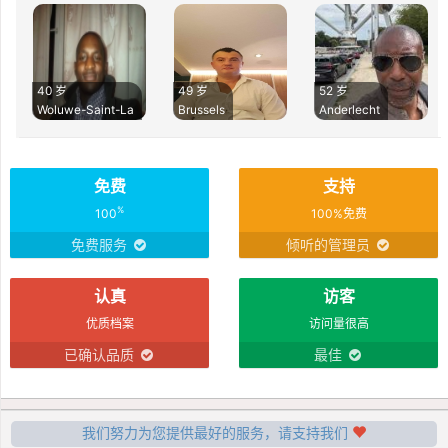
40 岁
49 岁
52 岁
Woluwe-Saint-La
Brussels
Anderlecht
免费
支持
%
100
100%免费
免费服务
倾听的管理员
认真
访客
优质档案
访问量很高
已确认品质
最佳
我们努力为您提供最好的服务，请支持我们