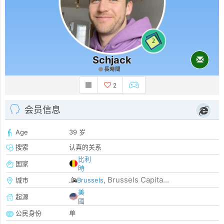
2
Schjack
長時間
2
会员信息
Age
39 岁
搜索
认真的关系
比利
国家
時
Brussels Capita...
城市
Brussels
,
美
起源
國
公民身份
单