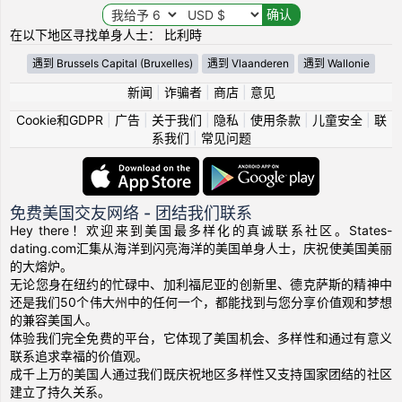
在以下地区寻找单身人士： 比利時
遇到 Brussels Capital (Bruxelles)
遇到 Vlaanderen
遇到 Wallonie
新闻
|
诈骗者
|
商店
|
意见
Cookie和GDPR
|
广告
|
关于我们
|
隐私
|
使用条款
|
儿童安全
|
联
系我们
|
常见问题
免费美国交友网络 - 团结我们联系
Hey there！欢迎来到美国最多样化的真诚联系社区。States-
dating.com汇集从海洋到闪亮海洋的美国单身人士，庆祝使美国美丽
的大熔炉。
无论您身在纽约的忙碌中、加利福尼亚的创新里、德克萨斯的精神中
还是我们50个伟大州中的任何一个，都能找到与您分享价值观和梦想
的兼容美国人。
体验我们完全免费的平台，它体现了美国机会、多样性和通过有意义
联系追求幸福的价值观。
成千上万的美国人通过我们既庆祝地区多样性又支持国家团结的社区
建立了持久关系。