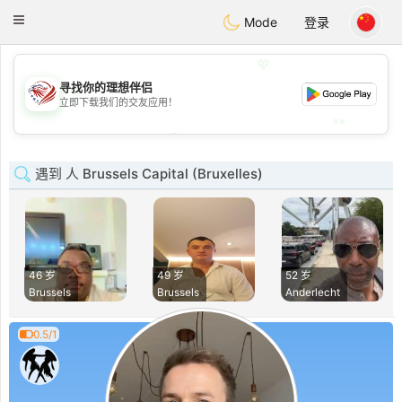
States
Dating
Toggle
Mode
登录
navigation
💖
寻找你的理想伴侣
💖
立即下载我们的交友应用！
💕
💕
遇到 人 Brussels Capital (Bruxelles)
46 岁
49 岁
52 岁
Brussels
Brussels
Anderlecht
0.5/1