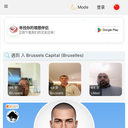
States
Dating
Toggle
Mode
登录
navigation
💖
寻找你的理想伴侣
💖
立即下载我们的交友应用！
💕
💕
遇到 人 Brussels Capital (Bruxelles)
46 岁
49 岁
44 岁
Brussels
Brussels
Ukkel
0.6/1