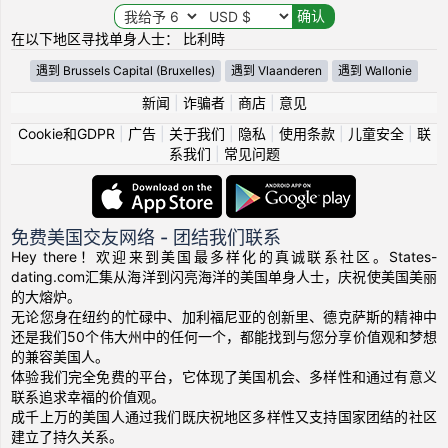
在以下地区寻找单身人士： 比利時
遇到 Brussels Capital (Bruxelles)
遇到 Vlaanderen
遇到 Wallonie
新闻
|
诈骗者
|
商店
|
意见
Cookie和GDPR
|
广告
|
关于我们
|
隐私
|
使用条款
|
儿童安全
|
联
系我们
|
常见问题
免费美国交友网络 - 团结我们联系
Hey there！欢迎来到美国最多样化的真诚联系社区。States-
dating.com汇集从海洋到闪亮海洋的美国单身人士，庆祝使美国美丽
的大熔炉。
无论您身在纽约的忙碌中、加利福尼亚的创新里、德克萨斯的精神中
还是我们50个伟大州中的任何一个，都能找到与您分享价值观和梦想
的兼容美国人。
体验我们完全免费的平台，它体现了美国机会、多样性和通过有意义
联系追求幸福的价值观。
成千上万的美国人通过我们既庆祝地区多样性又支持国家团结的社区
建立了持久关系。