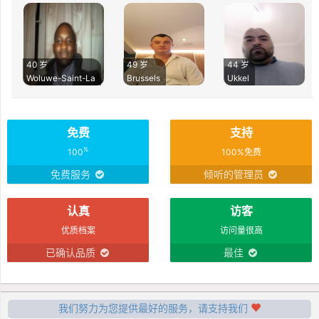
40 岁
49 岁
44 岁
Woluwe-Saint-La
Brussels
Ukkel
免费
支持
%
100
100%免费
免费服务
倾听的管理员
认真
访客
优质档案
访问量很高
已确认品质
最佳
我们努力为您提供最好的服务，请支持我们