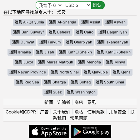
在以下地区寻找单身人士： 埃及
遇到 Al-Qalyubia
遇到 Al-Sharqia
遇到 Assiut
遇到 Aswan
遇到 Bani Suwayf
遇到 Beheira
遇到 Cairo
遇到 Daqahliyah
遇到 Dumyat
遇到 Faiyum
遇到 Gharbiyah
遇到 Iskandariyah
遇到 Ismailia
遇到 Jizah
遇到 Kafr El Sheikh
遇到 Kafr El-Sheikh
遇到 Luxor
遇到 Marsa Matrouh
遇到 Menofia
遇到 Minya
遇到 Najran Province
遇到 North Sinai
遇到 Qalyubia
遇到 Qena
遇到 Red Sea
遇到 Sharqia
遇到 Sohag
遇到 South Sinai
遇到 Suez
遇到 Washington
新闻
|
诈骗者
|
商店
|
意见
Cookie和GDPR
|
广告
|
关于我们
|
隐私
|
使用条款
|
儿童安全
|
联
系我们
|
常见问题