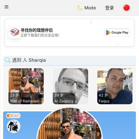
States
Dating
Toggle
Mode
登录
navigation
💖
寻找你的理想伴侣
💖
立即下载我们的交友应用！
💕
💕
遇到 人 Sharqia
23 岁
39 岁
42 岁
10th of Ramadan
Al-Zaqaziq‎
Faqus
0.6/1