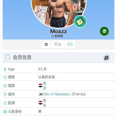
1
Moazz
長時間
0
会员信息
Age
23 岁
搜索
认真的关系
埃
国家
及
Sharqia
城市
10th of Ramadan
,
埃
起源
及
公民身份
单