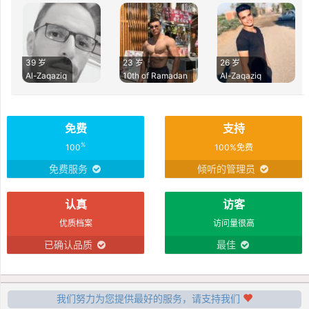
39 岁
23 岁
26 岁
Al-Zaqaziq‎
10th of Ramadan
Al-Zaqaziq‎
免费
支持
%
100
100%免费
免费服务
倾听的管理员
认真
访客
优质档案
访问量很高
已确认品质
最佳
我们努力为您提供最好的服务，请支持我们