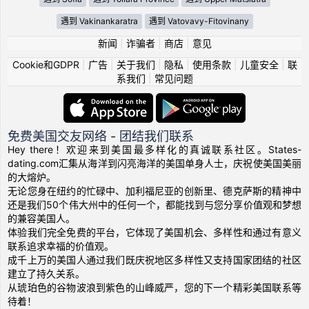
遇到 Vakinankaratra
遇到 Vatovavy-Fitovinany
新闻
|
诈骗者
|
商店
|
意见
Cookie和GDPR
|
广告
|
关于我们
|
隐私
|
使用条款
|
儿童安全
|
联
系我们
|
常见问题
免费美国交友网络 - 团结我们联系
Hey there！欢迎来到美国最多样化的真诚联系社区。States-
dating.com汇集从海洋到闪亮海洋的美国单身人士，庆祝使美国美丽
的大熔炉。
无论您身在纽约的忙碌中、加利福尼亚的创新里、德克萨斯的精神中
还是我们50个伟大州中的任何一个，都能找到与您分享价值观和梦想
的兼容美国人。
体验我们完全免费的平台，它体现了美国机会、多样性和通过有意义
联系追求幸福的价值观。
成千上万的美国人通过我们既庆祝地区多样性又支持国家团结的社区
建立了持久关系。
从琥珀色的谷物波浪到紫色的山峰威严，您的下一个精彩美国联系等
待着！