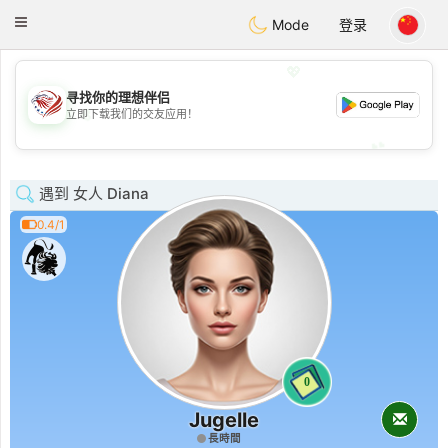
States
Dating
Toggle
Mode
登录
navigation
💖
寻找你的理想伴侣
💖
立即下载我们的交友应用！
💕
💕
遇到 女人 Diana
0.4/1
0
Jugelle
長時間