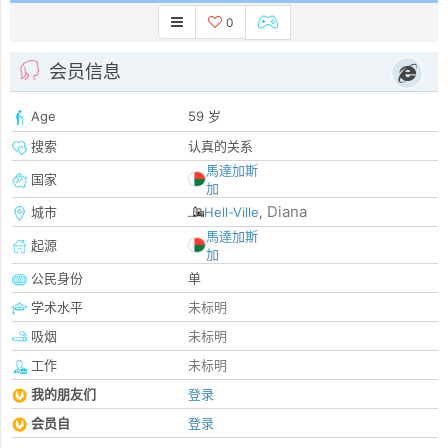
0
会员信息
Age
59 岁
搜索
认真的关系
馬達加斯
国家
加
Diana
城市
Hell-Ville
,
馬達加斯
起源
加
公民身份
单
学术水平
未标明
吸烟
未标明
工作
未标明
我的朋友们
登录
会员自
登录