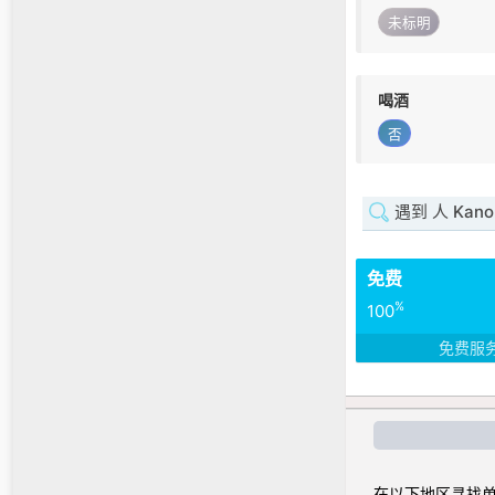
未标明
喝酒
否
遇到 人 Kano
免费
%
100
免费服
在以下地区寻找单