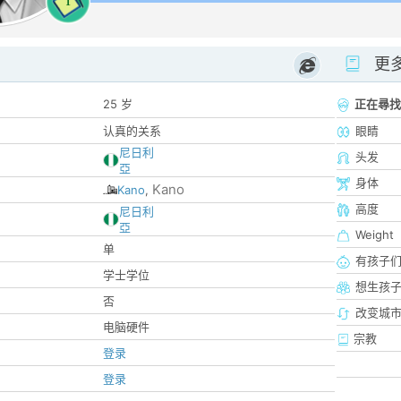
1
更
25 岁
正在尋找
认真的关系
眼睛
尼日利
头发
亞
身体
Kano
Kano
,
高度
尼日利
亞
Weight
单
有孩子
学士学位
想生孩
否
改变城市
电脑硬件
宗教
登录
登录