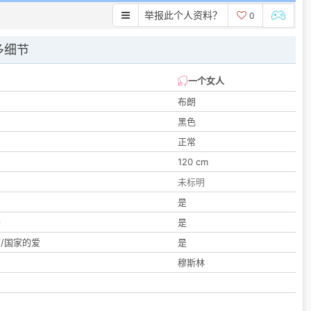
举报此个人资料？
0
多细节
一个女人
布朗
黑色
正常
120 cm
未标明
们
是
子
是
/国家的爱
是
穆斯林