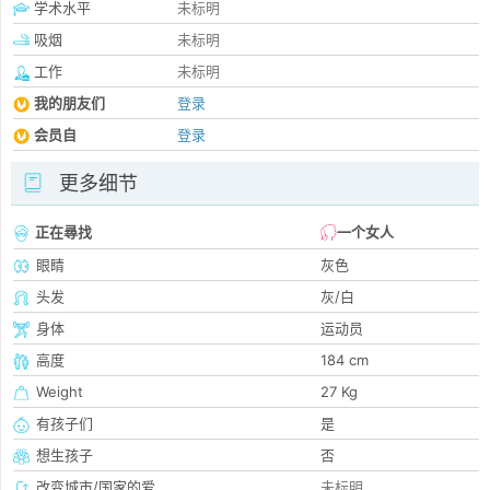
学术水平
未标明
吸烟
未标明
工作
未标明
我的朋友们
登录
会员自
登录
更多细节
正在尋找
一个女人
眼睛
灰色
头发
灰/白
身体
运动员
高度
184 cm
Weight
27 Kg
有孩子们
是
想生孩子
否
改变城市/国家的爱
未标明