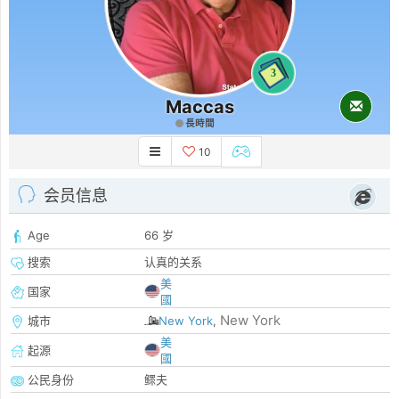
3
Maccas
長時間
10
会员信息
Age
66 岁
搜索
认真的关系
美
国家
國
New York
城市
New York
,
美
起源
國
公民身份
鳏夫