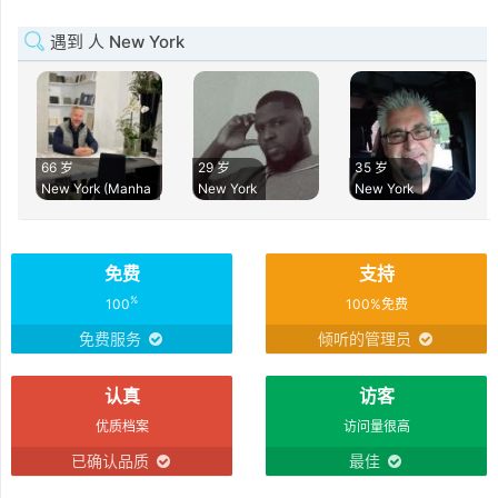
遇到 人 New York
66 岁
29 岁
35 岁
New York (Manha
New York
New York
免费
支持
%
100
100%免费
免费服务
倾听的管理员
认真
访客
优质档案
访问量很高
已确认品质
最佳