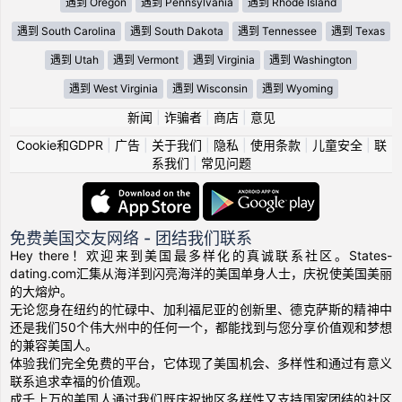
遇到 Oregon
遇到 Pennsylvania
遇到 Rhode Island
遇到 South Carolina
遇到 South Dakota
遇到 Tennessee
遇到 Texas
遇到 Utah
遇到 Vermont
遇到 Virginia
遇到 Washington
遇到 West Virginia
遇到 Wisconsin
遇到 Wyoming
新闻
|
诈骗者
|
商店
|
意见
Cookie和GDPR
|
广告
|
关于我们
|
隐私
|
使用条款
|
儿童安全
|
联
系我们
|
常见问题
免费美国交友网络 - 团结我们联系
Hey there！欢迎来到美国最多样化的真诚联系社区。States-
dating.com汇集从海洋到闪亮海洋的美国单身人士，庆祝使美国美丽
的大熔炉。
无论您身在纽约的忙碌中、加利福尼亚的创新里、德克萨斯的精神中
还是我们50个伟大州中的任何一个，都能找到与您分享价值观和梦想
的兼容美国人。
体验我们完全免费的平台，它体现了美国机会、多样性和通过有意义
联系追求幸福的价值观。
成千上万的美国人通过我们既庆祝地区多样性又支持国家团结的社区