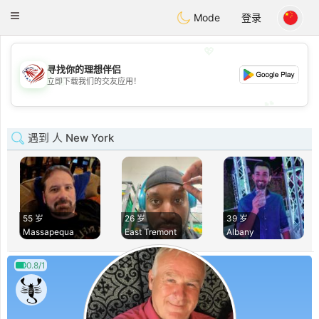
States
Dating
Toggle
Mode
登录
navigation
💖
寻找你的理想伴侣
💖
立即下载我们的交友应用！
💕
💕
遇到 人 New York
55 岁
26 岁
39 岁
Massapequa
East Tremont
Albany
0.8/1