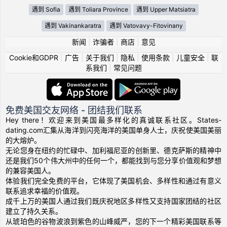
遇到 Sofia
遇到 Toliara Province
遇到 Upper Matsiatra
遇到 Vakinankaratra
遇到 Vatovavy-Fitovinany
新闻
|
诈骗者
|
商店
|
意见
Cookie和GDPR
|
广告
|
关于我们
|
隐私
|
使用条款
|
儿童安全
|
联
系我们
|
常见问题
免费美国交友网络 - 团结我们联系
Hey there！欢迎来到美国最多样化的真诚联系社区。States-
dating.com汇集从海洋到闪亮海洋的美国单身人士，庆祝使美国美丽
的大熔炉。
无论您身在纽约的忙碌中、加利福尼亚的创新里、德克萨斯的精神中
还是我们50个伟大州中的任何一个，都能找到与您分享价值观和梦想
的兼容美国人。
体验我们完全免费的平台，它体现了美国机会、多样性和通过有意义
联系追求幸福的价值观。
成千上万的美国人通过我们既庆祝地区多样性又支持国家团结的社区
建立了持久关系。
从琥珀色的谷物波浪到紫色的山峰威严，您的下一个精彩美国联系等