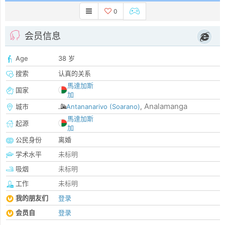
0
会员信息
Age
38 岁
搜索
认真的关系
馬達加斯
国家
加
Analamanga
城市
Antananarivo (Soarano)
,
馬達加斯
起源
加
公民身份
离婚
学术水平
未标明
吸烟
未标明
工作
未标明
我的朋友们
登录
会员自
登录