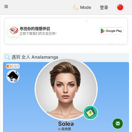
States
Dating
Toggle
Mode
登录
navigation
💖
寻找你的理想伴侣
💖
立即下载我们的交友应用！
💕
💕
遇到 女人 Analamanga
0.3/1
0
Solea
長時間