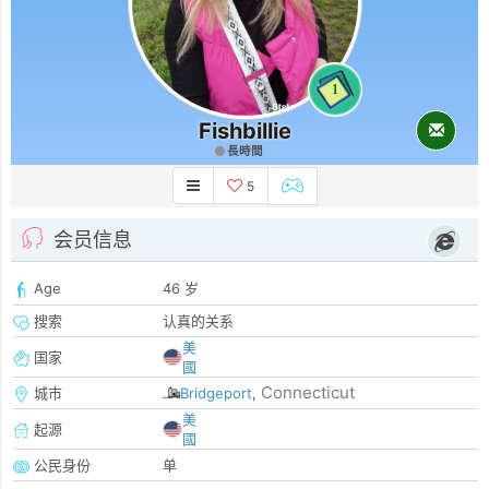
1
Fishbillie
長時間
5
会员信息
Age
46 岁
搜索
认真的关系
美
国家
國
Connecticut
城市
Bridgeport
,
美
起源
國
公民身份
单