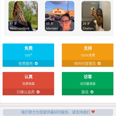
41 岁
55 岁
26 岁
West Hartford
Meriden
Shelton
免费
支持
%
100
100%免费
免费服务
倾听的管理员
认真
访客
优质档案
访问量很高
已确认品质
最佳
我们努力为您提供最好的服务，请支持我们