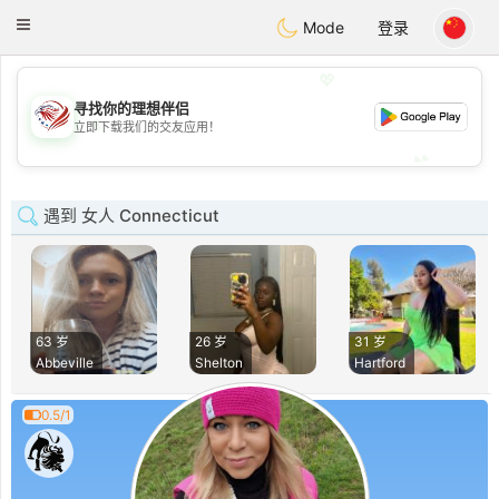
States
Dating
Toggle
Mode
登录
navigation
💖
寻找你的理想伴侣
💖
立即下载我们的交友应用！
💕
💕
遇到 女人 Connecticut
63 岁
26 岁
31 岁
Abbeville
Shelton
Hartford
0.5/1