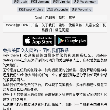
遇到 Utah
遇到 Vermont
遇到 Virginia
遇到 Washington
遇到 West Virginia
遇到 Wisconsin
遇到 Wyoming
新闻
|
诈骗者
|
商店
|
意见
Cookie和GDPR
|
广告
|
关于我们
|
隐私
|
使用条款
|
儿童安全
|
联
系我们
|
常见问题
免费美国交友网络 - 团结我们联系
Hey there！欢迎来到美国最多样化的真诚联系社区。States-
dating.com汇集从海洋到闪亮海洋的美国单身人士，庆祝使美国美丽
的大熔炉。
无论您身在纽约的忙碌中、加利福尼亚的创新里、德克萨斯的精神中
还是我们50个伟大州中的任何一个，都能找到与您分享价值观和梦想
的兼容美国人。
体验我们完全免费的平台，它体现了美国机会、多样性和通过有意义
联系追求幸福的价值观。
成千上万的美国人通过我们既庆祝地区多样性又支持国家团结的社区
建立了持久关系。
从琥珀色的谷物波浪到紫色的山峰威严，您的下一个精彩美国联系等
待着！