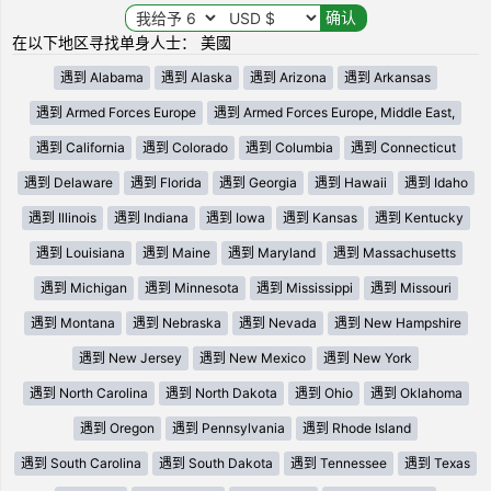
在以下地区寻找单身人士： 美國
遇到 Alabama
遇到 Alaska
遇到 Arizona
遇到 Arkansas
遇到 Armed Forces Europe
遇到 Armed Forces Europe, Middle East,
遇到 California
遇到 Colorado
遇到 Columbia
遇到 Connecticut
遇到 Delaware
遇到 Florida
遇到 Georgia
遇到 Hawaii
遇到 Idaho
遇到 Illinois
遇到 Indiana
遇到 Iowa
遇到 Kansas
遇到 Kentucky
遇到 Louisiana
遇到 Maine
遇到 Maryland
遇到 Massachusetts
遇到 Michigan
遇到 Minnesota
遇到 Mississippi
遇到 Missouri
遇到 Montana
遇到 Nebraska
遇到 Nevada
遇到 New Hampshire
遇到 New Jersey
遇到 New Mexico
遇到 New York
遇到 North Carolina
遇到 North Dakota
遇到 Ohio
遇到 Oklahoma
遇到 Oregon
遇到 Pennsylvania
遇到 Rhode Island
遇到 South Carolina
遇到 South Dakota
遇到 Tennessee
遇到 Texas