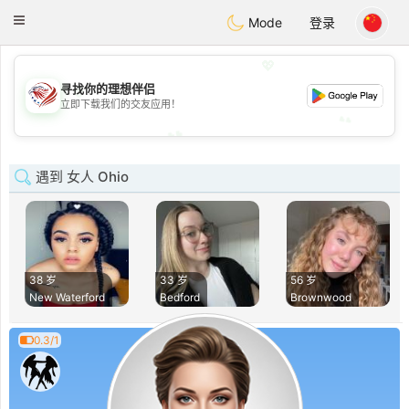
States
Dating
Toggle
Mode
登录
navigation
💖
💖
寻找你的理想伴侣
立即下载我们的交友应用！
💕
💕
遇到 女人 Ohio
38 岁
33 岁
56 岁
New Waterford
Bedford
Brownwood
0.3/1