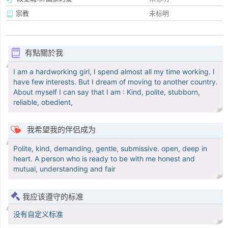
宗教
未标明
有點關於我
I am a hardworking girl, I spend almost all my time working. I
have few interests. But I dream of moving to another country.
About myself I can say that I am : Kind, polite, stubborn,
reliable, obedient,
我希望我的伴侣成为
Polite, kind, demanding, gentle, submissive. open, deep in
heart. A person who is ready to be with me honest and
mutual, understanding and fair
我应该遵守的标准
没有自定义标准