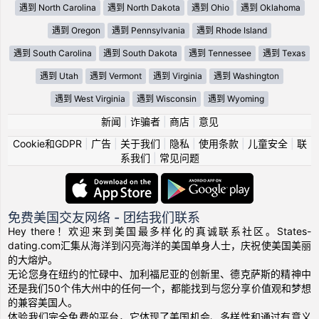
遇到 North Carolina
遇到 North Dakota
遇到 Ohio
遇到 Oklahoma
遇到 Oregon
遇到 Pennsylvania
遇到 Rhode Island
遇到 South Carolina
遇到 South Dakota
遇到 Tennessee
遇到 Texas
遇到 Utah
遇到 Vermont
遇到 Virginia
遇到 Washington
遇到 West Virginia
遇到 Wisconsin
遇到 Wyoming
新闻
|
诈骗者
|
商店
|
意见
Cookie和GDPR
|
广告
|
关于我们
|
隐私
|
使用条款
|
儿童安全
|
联
系我们
|
常见问题
免费美国交友网络 - 团结我们联系
Hey there！欢迎来到美国最多样化的真诚联系社区。States-
dating.com汇集从海洋到闪亮海洋的美国单身人士，庆祝使美国美丽
的大熔炉。
无论您身在纽约的忙碌中、加利福尼亚的创新里、德克萨斯的精神中
还是我们50个伟大州中的任何一个，都能找到与您分享价值观和梦想
的兼容美国人。
体验我们完全免费的平台，它体现了美国机会、多样性和通过有意义