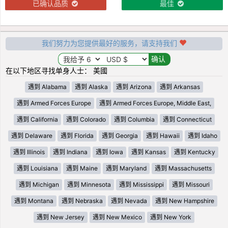
已确认品质
最佳
我们努力为您提供最好的服务，请支持我们
在以下地区寻找单身人士： 美國
遇到 Alabama
遇到 Alaska
遇到 Arizona
遇到 Arkansas
遇到 Armed Forces Europe
遇到 Armed Forces Europe, Middle East,
遇到 California
遇到 Colorado
遇到 Columbia
遇到 Connecticut
遇到 Delaware
遇到 Florida
遇到 Georgia
遇到 Hawaii
遇到 Idaho
遇到 Illinois
遇到 Indiana
遇到 Iowa
遇到 Kansas
遇到 Kentucky
遇到 Louisiana
遇到 Maine
遇到 Maryland
遇到 Massachusetts
遇到 Michigan
遇到 Minnesota
遇到 Mississippi
遇到 Missouri
遇到 Montana
遇到 Nebraska
遇到 Nevada
遇到 New Hampshire
遇到 New Jersey
遇到 New Mexico
遇到 New York