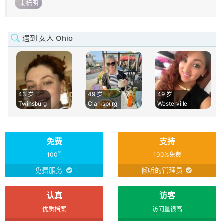
未标明
遇到 女人 Ohio
43 岁
49 岁
49 岁
Twinsburg
Clarksburg
Westerville
免费
支持
%
100
100%免费
免费服务
倾听的管理员
认真
访客
优质档案
访问量很高