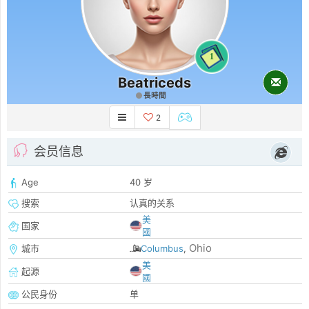
1
Beatriceds
長時間
2
会员信息
Age
40 岁
搜索
认真的关系
美
国家
國
Ohio
城市
Columbus
,
美
起源
國
公民身份
单