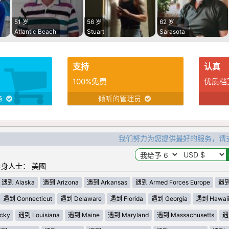
51 岁
56 岁
62 岁
Atlantic Beach
Stuart
Sarasota
支持
认真
100%免费
优质档
务
倾听的管理员
我们努力为您提供最好的服务，请
身人士： 美國
遇到 Alaska
遇到 Arizona
遇到 Arkansas
遇到 Armed Forces Europe
遇到 
遇到 Connecticut
遇到 Delaware
遇到 Florida
遇到 Georgia
遇到 Hawai
cky
遇到 Louisiana
遇到 Maine
遇到 Maryland
遇到 Massachusetts
遇