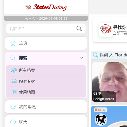
States
Dating
New York 2026-08-08 08:29
寻找你
立即下
主页
遇到 人 Florid
搜索
所有档案
配对专家
使用地图
68 岁
Lehigh Acres
我的消息
0.3/1
聊天