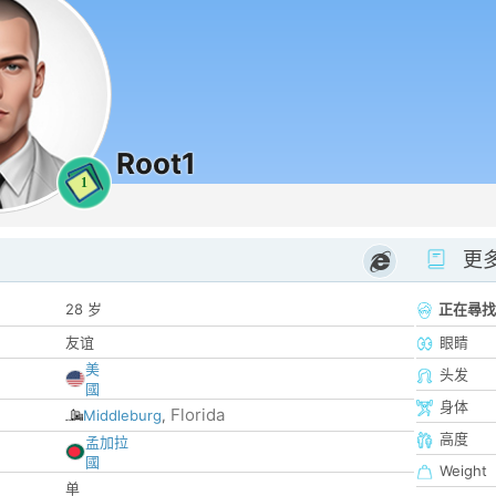
Root1
1
更
28 岁
正在尋找
友谊
眼睛
美
头发
國
身体
Florida
Middleburg
,
高度
孟加拉
國
Weight
单