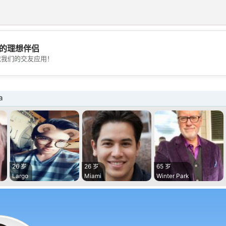
的理想伴侣
💖
载我们的交友应用！
💕
a
26 岁
26 岁
65 岁
Largo
Miami
Winter Park