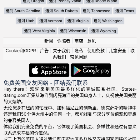
遇到 Oregon
遇到 Pennsylvania
遇到 Rhode Island
遇到 South Carolina
遇到 South Dakota
遇到 Tennessee
遇到 Texas
遇到 Utah
遇到 Vermont
遇到 Virginia
遇到 Washington
遇到 West Virginia
遇到 Wisconsin
遇到 Wyoming
新闻
|
诈骗者
|
商店
|
意见
Cookie和GDPR
|
广告
|
关于我们
|
隐私
|
使用条款
|
儿童安全
|
联
系我们
|
常见问题
免费美国交友网络 - 团结我们联系
Hey there！欢迎来到美国最多样化的真诚联系社区。States-
dating.com汇集从海洋到闪亮海洋的美国单身人士，庆祝使美国美丽
的大熔炉。
无论您身在纽约的忙碌中、加利福尼亚的创新里、德克萨斯的精神中
还是我们50个伟大州中的任何一个，都能找到与您分享价值观和梦想
的兼容美国人。
体验我们完全免费的平台，它体现了美国机会、多样性和通过有意义
联系追求幸福的价值观。
成千上万的美国人通过我们既庆祝地区多样性又支持国家团结的社区