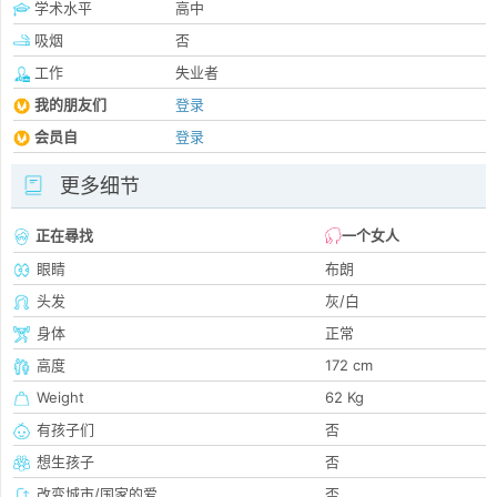
学术水平
高中
吸烟
否
工作
失业者
我的朋友们
登录
会员自
登录
更多细节
正在尋找
一个女人
眼睛
布朗
头发
灰/白
身体
正常
高度
172 cm
Weight
62 Kg
有孩子们
否
想生孩子
否
改变城市/国家的爱
否