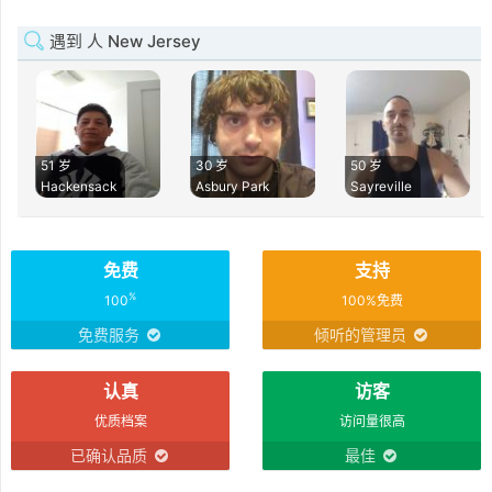
遇到 人 New Jersey
51 岁
30 岁
50 岁
Hackensack
Asbury Park
Sayreville
免费
支持
%
100
100%免费
免费服务
倾听的管理员
认真
访客
优质档案
访问量很高
已确认品质
最佳