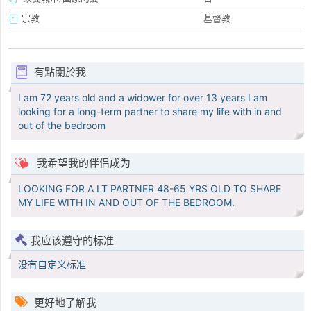
宗教
基督教
有點關於我
I am 72 years old and a widower for over 13 years I am
looking for a long-term partner to share my life with in and
out of the bedroom
我希望我的伴侣成为
LOOKING FOR A LT PARTNER 48-65 YRS OLD TO SHARE
MY LIFE WITH IN AND OUT OF THE BEDROOM.
我应该遵守的标准
没有自定义标准
更好地了解我