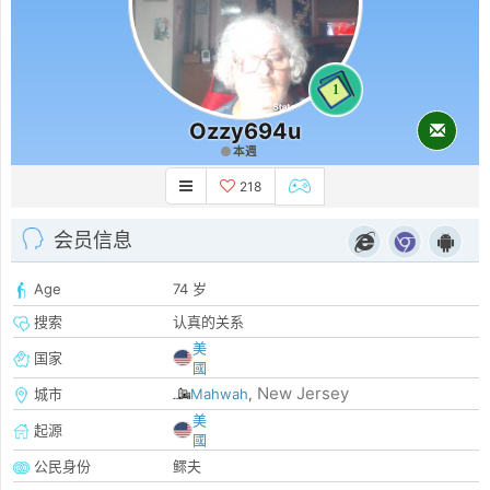
1
Ozzy694u
本週
218
会员信息
Age
74 岁
搜索
认真的关系
美
国家
國
New Jersey
城市
Mahwah
,
美
起源
國
公民身份
鳏夫