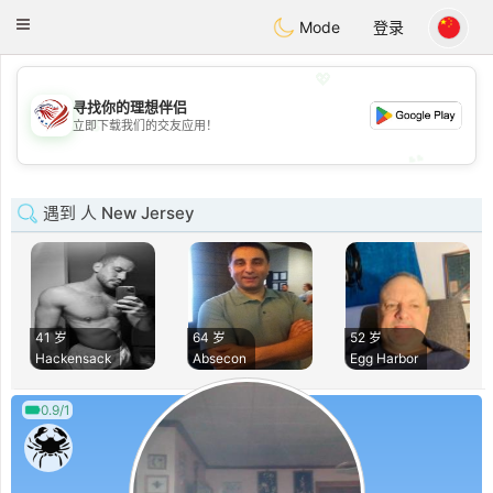
States
Dating
Toggle
Mode
登录
navigation
💖
寻找你的理想伴侣
💖
立即下载我们的交友应用！
💕
💕
遇到 人 New Jersey
41 岁
64 岁
52 岁
Hackensack
Absecon
Egg Harbor
0.9/1