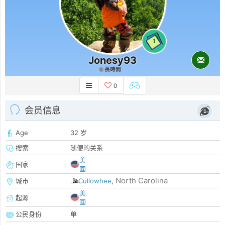
1
Jonesy93
長時間
0
会员信息
Age
32 岁
搜索
随便的关系
美
国家
國
North Carolina
城市
Cullowhee
,
美
起源
國
公民身份
单