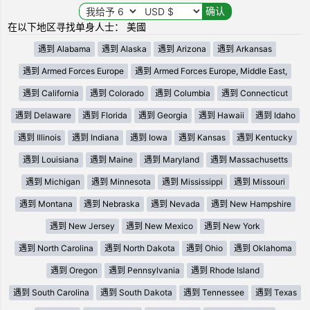
在以下地区寻找单身人士： 美國
遇到 Alabama
遇到 Alaska
遇到 Arizona
遇到 Arkansas
遇到 Armed Forces Europe
遇到 Armed Forces Europe, Middle East,
遇到 California
遇到 Colorado
遇到 Columbia
遇到 Connecticut
遇到 Delaware
遇到 Florida
遇到 Georgia
遇到 Hawaii
遇到 Idaho
遇到 Illinois
遇到 Indiana
遇到 Iowa
遇到 Kansas
遇到 Kentucky
遇到 Louisiana
遇到 Maine
遇到 Maryland
遇到 Massachusetts
遇到 Michigan
遇到 Minnesota
遇到 Mississippi
遇到 Missouri
遇到 Montana
遇到 Nebraska
遇到 Nevada
遇到 New Hampshire
遇到 New Jersey
遇到 New Mexico
遇到 New York
遇到 North Carolina
遇到 North Dakota
遇到 Ohio
遇到 Oklahoma
遇到 Oregon
遇到 Pennsylvania
遇到 Rhode Island
遇到 South Carolina
遇到 South Dakota
遇到 Tennessee
遇到 Texas