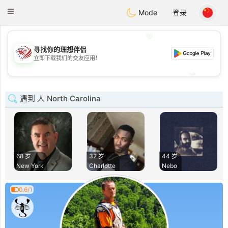
States
Dating
Toggle
Mode
登录
navigation
💖
寻找你的理想伴侣
💖
立即下载我们的交友应用！
💕
💕
遇到 人 North Carolina
68 岁
32 岁
44 岁
New York
Charlotte
Nebo
0.6/1