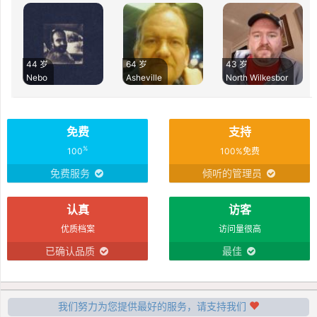
44 岁
64 岁
43 岁
Nebo
Asheville
North Wilkesbor
免费
支持
%
100
100%免费
免费服务
倾听的管理员
认真
访客
优质档案
访问量很高
已确认品质
最佳
我们努力为您提供最好的服务，请支持我们