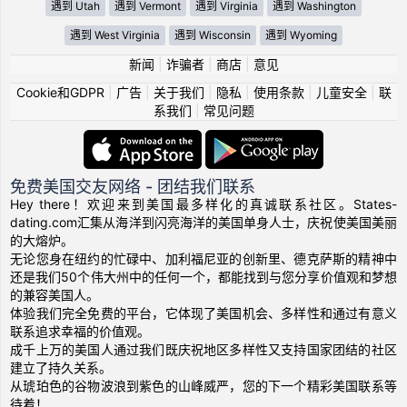
遇到 Utah
遇到 Vermont
遇到 Virginia
遇到 Washington
遇到 West Virginia
遇到 Wisconsin
遇到 Wyoming
新闻
|
诈骗者
|
商店
|
意见
Cookie和GDPR
|
广告
|
关于我们
|
隐私
|
使用条款
|
儿童安全
|
联
系我们
|
常见问题
免费美国交友网络 - 团结我们联系
Hey there！欢迎来到美国最多样化的真诚联系社区。States-
dating.com汇集从海洋到闪亮海洋的美国单身人士，庆祝使美国美丽
的大熔炉。
无论您身在纽约的忙碌中、加利福尼亚的创新里、德克萨斯的精神中
还是我们50个伟大州中的任何一个，都能找到与您分享价值观和梦想
的兼容美国人。
体验我们完全免费的平台，它体现了美国机会、多样性和通过有意义
联系追求幸福的价值观。
成千上万的美国人通过我们既庆祝地区多样性又支持国家团结的社区
建立了持久关系。
从琥珀色的谷物波浪到紫色的山峰威严，您的下一个精彩美国联系等
待着！