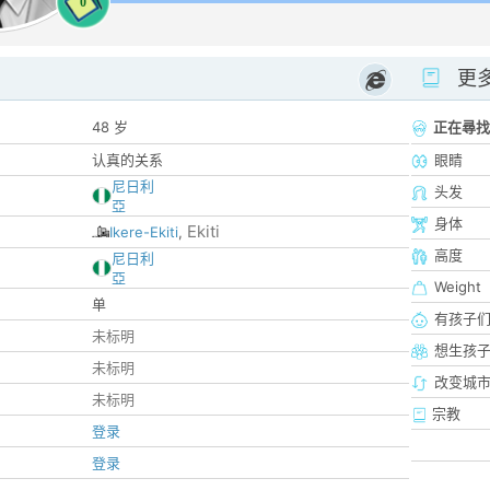
0
更
48 岁
正在尋找
认真的关系
眼睛
尼日利
头发
亞
身体
Ekiti
Ikere-Ekiti
,
高度
尼日利
亞
Weight
单
有孩子
未标明
想生孩
未标明
改变城市
未标明
宗教
登录
登录