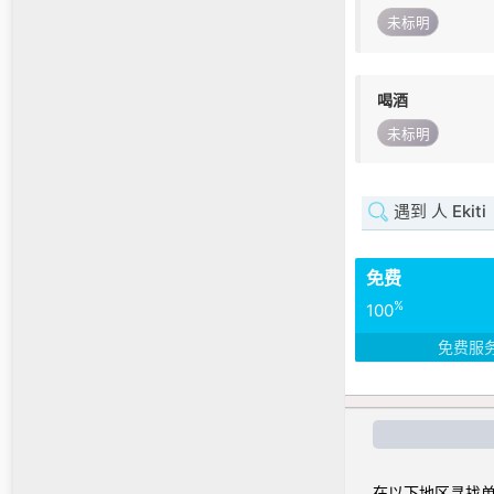
未标明
喝酒
未标明
遇到 人 Ekiti
免费
%
100
免费服
在以下地区寻找单