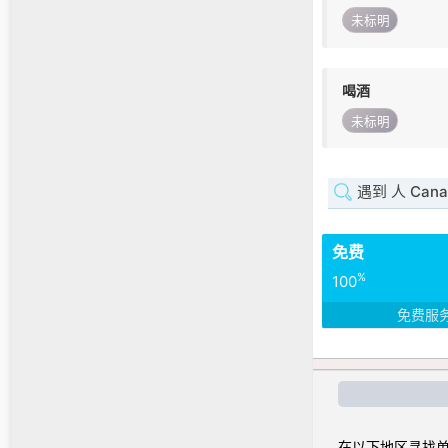
未标明
喝酒
未标明
遇到 人 Cana
免费
%
100
免费服
在以下地区寻找单