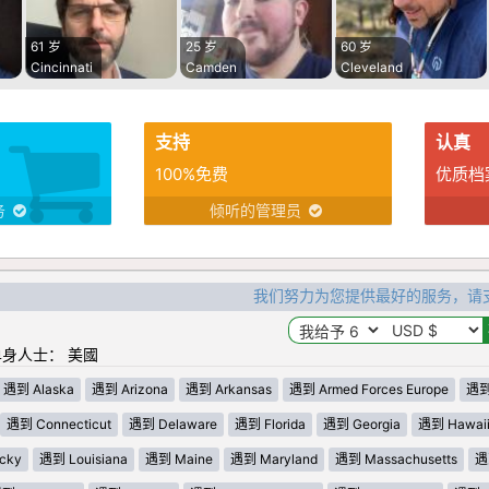
61 岁
25 岁
60 岁
Cincinnati
Camden
Cleveland
支持
认真
100%免费
优质档
务
倾听的管理员
我们努力为您提供最好的服务，请
身人士： 美國
遇到 Alaska
遇到 Arizona
遇到 Arkansas
遇到 Armed Forces Europe
遇到 
遇到 Connecticut
遇到 Delaware
遇到 Florida
遇到 Georgia
遇到 Hawai
cky
遇到 Louisiana
遇到 Maine
遇到 Maryland
遇到 Massachusetts
遇