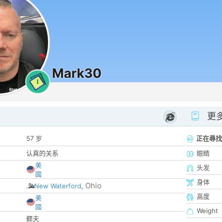
Mark30
1
更
57 岁
正在尋找
认真的关系
眼睛
美
头发
國
身体
Ohio
New Waterford
,
高度
美
國
Weight
鳏夫