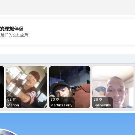
的理想伴侣
💖
载我们的交友应用！
💕
62 岁
30 岁
36 岁
Marion
Martins Ferry
Salineville