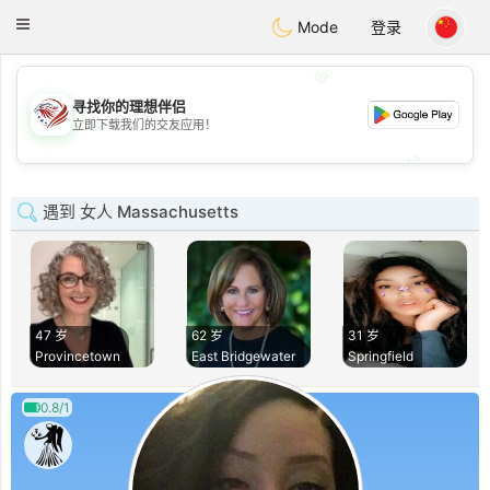
States
Dating
Toggle
Mode
登录
navigation
💖
寻找你的理想伴侣
💖
立即下载我们的交友应用！
💕
💕
遇到 女人 Massachusetts
47 岁
62 岁
31 岁
Provincetown
East Bridgewater
Springfield
0.8/1