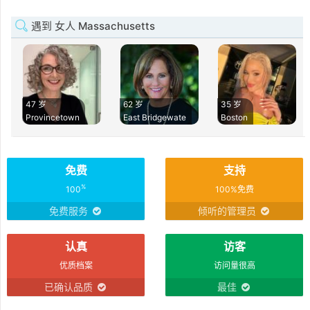
遇到 女人 Massachusetts
47 岁
62 岁
35 岁
Provincetown
East Bridgewate
Boston
免费
支持
%
100
100%免费
免费服务
倾听的管理员
认真
访客
优质档案
访问量很高
已确认品质
最佳