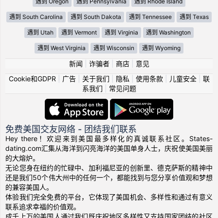
遇到 Oregon
遇到 Pennsylvania
遇到 Rhode Island
遇到 South Carolina
遇到 South Dakota
遇到 Tennessee
遇到 Texas
遇到 Utah
遇到 Vermont
遇到 Virginia
遇到 Washington
遇到 West Virginia
遇到 Wisconsin
遇到 Wyoming
新闻
|
诈骗者
|
商店
|
意见
Cookie和GDPR
|
广告
|
关于我们
|
隐私
|
使用条款
|
儿童安全
|
联
系我们
|
常见问题
免费美国交友网络 - 团结我们联系
Hey there！欢迎来到美国最多样化的真诚联系社区。States-
dating.com汇集从海洋到闪亮海洋的美国单身人士，庆祝使美国美丽
的大熔炉。
无论您身在纽约的忙碌中、加利福尼亚的创新里、德克萨斯的精神中
还是我们50个伟大州中的任何一个，都能找到与您分享价值观和梦想
的兼容美国人。
体验我们完全免费的平台，它体现了美国机会、多样性和通过有意义
联系追求幸福的价值观。
成千上万的美国人通过我们既庆祝地区多样性又支持国家团结的社区