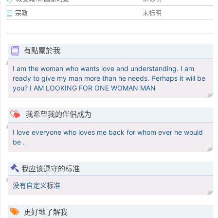
宗教
未标明
有點關於我
I am the woman who wants love and understanding. I am
ready to give my man more than he needs. Perhaps it will be
you? I AM LOOKING FOR ONE WOMAN MAN
我希望我的伴侣成为
I love everyone who loves me back for whom ever he would
be .
我应该遵守的标准
没有自定义标准
更好地了解我