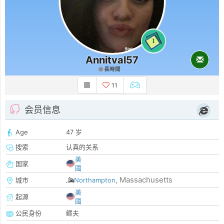
1
Annitval57
長時間
11
会员信息
Age
47 岁
搜索
认真的关系
美
国家
國
Massachusetts
城市
Northampton
,
美
起源
國
公民身份
鳏夫