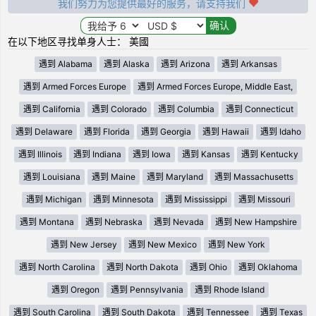
我们努力为您提供最好的服务，请支持我们
在以下地区寻找单身人士： 美國
遇到 Alabama
遇到 Alaska
遇到 Arizona
遇到 Arkansas
遇到 Armed Forces Europe
遇到 Armed Forces Europe, Middle East,
遇到 California
遇到 Colorado
遇到 Columbia
遇到 Connecticut
遇到 Delaware
遇到 Florida
遇到 Georgia
遇到 Hawaii
遇到 Idaho
遇到 Illinois
遇到 Indiana
遇到 Iowa
遇到 Kansas
遇到 Kentucky
遇到 Louisiana
遇到 Maine
遇到 Maryland
遇到 Massachusetts
遇到 Michigan
遇到 Minnesota
遇到 Mississippi
遇到 Missouri
遇到 Montana
遇到 Nebraska
遇到 Nevada
遇到 New Hampshire
遇到 New Jersey
遇到 New Mexico
遇到 New York
遇到 North Carolina
遇到 North Dakota
遇到 Ohio
遇到 Oklahoma
遇到 Oregon
遇到 Pennsylvania
遇到 Rhode Island
遇到 South Carolina
遇到 South Dakota
遇到 Tennessee
遇到 Texas