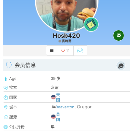
1
Hosb420
長時間
11
会员信息
Age
39 岁
搜索
友谊
美
国家
國
Oregon
城市
Beaverton
,
美
起源
國
公民身份
单