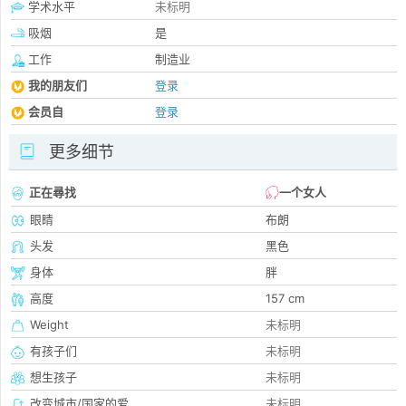
学术水平
未标明
吸烟
是
工作
制造业
我的朋友们
登录
会员自
登录
更多细节
正在尋找
一个女人
眼睛
布朗
头发
黑色
身体
胖
高度
157 cm
Weight
未标明
有孩子们
未标明
想生孩子
未标明
改变城市/国家的爱
未标明