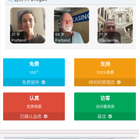
21 岁
64 岁
71 岁
Portland
Portland
Clackamas
免费
支持
%
100
100%免费
免费服务
倾听的管理员
认真
访客
优质档案
访问量很高
已确认品质
最佳