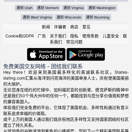
遇到 Utah
遇到 Vermont
遇到 Virginia
遇到 Washington
遇到 West Virginia
遇到 Wisconsin
遇到 Wyoming
新闻
|
诈骗者
|
商店
|
意见
Cookie和GDPR
|
广告
|
关于我们
|
隐私
|
使用条款
|
儿童安全
|
联
系我们
|
常见问题
免费美国交友网络 - 团结我们联系
Hey there！欢迎来到美国最多样化的真诚联系社区。States-
dating.com汇集从海洋到闪亮海洋的美国单身人士，庆祝使美国美丽
的大熔炉。
无论您身在纽约的忙碌中、加利福尼亚的创新里、德克萨斯的精神中
还是我们50个伟大州中的任何一个，都能找到与您分享价值观和梦想
的兼容美国人。
体验我们完全免费的平台，它体现了美国机会、多样性和通过有意义
联系追求幸福的价值观。
成千上万的美国人通过我们既庆祝地区多样性又支持国家团结的社区
建立了持久关系。
从琥珀色的谷物波浪到紫色的山峰威严，您的下一个精彩美国联系等