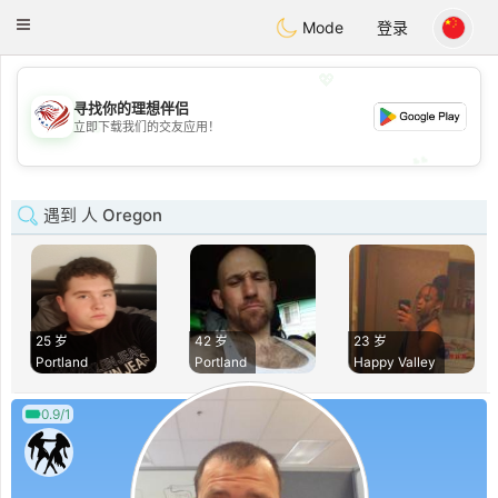
States
Dating
Toggle
Mode
登录
navigation
💖
寻找你的理想伴侣
💖
立即下载我们的交友应用！
💕
💕
遇到 人 Oregon
25 岁
42 岁
23 岁
Portland
Portland
Happy Valley
0.9/1