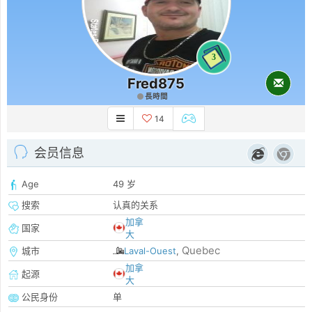
3
Fred875
長時間
14
会员信息
Age
49 岁
搜索
认真的关系
加拿
国家
大
Quebec
城市
Laval-Ouest
,
加拿
起源
大
公民身份
单