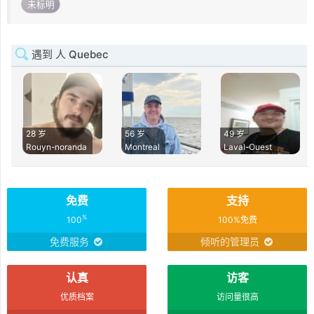
未标明
遇到 人 Quebec
28 岁
56 岁
49 岁
Rouyn-noranda
Montreal
Laval-Ouest
免费
支持
%
100
100%免费
免费服务
倾听的管理员
认真
访客
优质档案
访问量很高