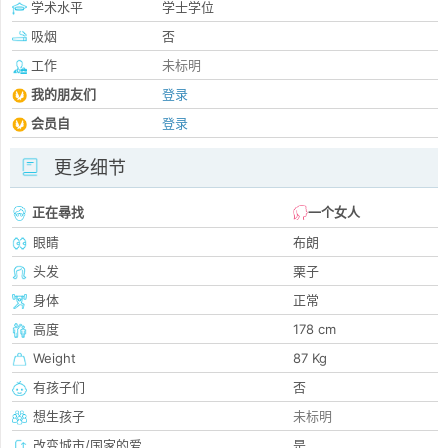
学术水平
学士学位
吸烟
否
工作
未标明
我的朋友们
登录
会员自
登录
更多细节
正在尋找
一个女人
眼睛
布朗
头发
栗子
身体
正常
高度
178 cm
Weight
87 Kg
有孩子们
否
想生孩子
未标明
改变城市/国家的爱
是