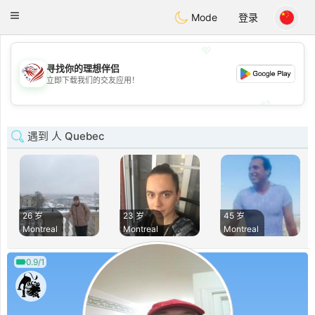
States
Dating
Toggle
Mode
登录
navigation
💖
寻找你的理想伴侣
💖
立即下载我们的交友应用！
💕
💕
遇到 人 Quebec
26 岁
23 岁
45 岁
Montreal
Montreal
Montreal
0.9/1