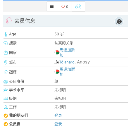
0
会员信息
Age
50 岁
搜索
认真的关系
馬達加斯
国家
加
Anosy
城市
Tôlanaro
,
馬達加斯
起源
加
公民身份
单
学术水平
未标明
吸烟
未标明
工作
未标明
我的朋友们
登录
会员自
登录