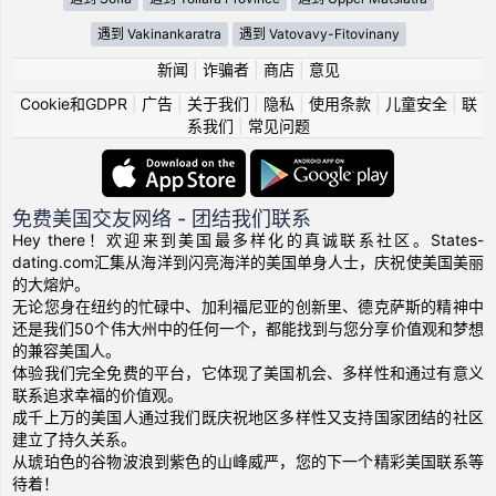
遇到 Vakinankaratra
遇到 Vatovavy-Fitovinany
新闻
|
诈骗者
|
商店
|
意见
Cookie和GDPR
|
广告
|
关于我们
|
隐私
|
使用条款
|
儿童安全
|
联
系我们
|
常见问题
免费美国交友网络 - 团结我们联系
Hey there！欢迎来到美国最多样化的真诚联系社区。States-
dating.com汇集从海洋到闪亮海洋的美国单身人士，庆祝使美国美丽
的大熔炉。
无论您身在纽约的忙碌中、加利福尼亚的创新里、德克萨斯的精神中
还是我们50个伟大州中的任何一个，都能找到与您分享价值观和梦想
的兼容美国人。
体验我们完全免费的平台，它体现了美国机会、多样性和通过有意义
联系追求幸福的价值观。
成千上万的美国人通过我们既庆祝地区多样性又支持国家团结的社区
建立了持久关系。
从琥珀色的谷物波浪到紫色的山峰威严，您的下一个精彩美国联系等
待着！