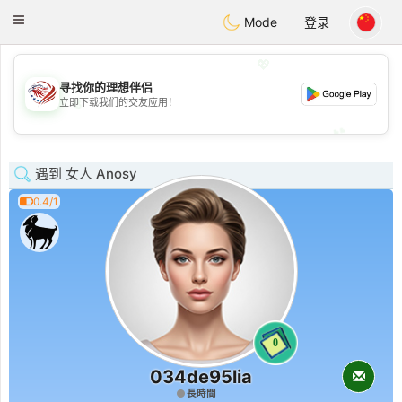
States
Dating
Toggle
Mode
登录
navigation
💖
寻找你的理想伴侣
💖
立即下载我们的交友应用！
💕
💕
遇到 女人 Anosy
0.4/1
0
034de95lia
長時間