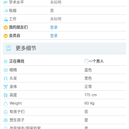
学术水平
未标明
吸烟
否
工作
未标明
我的朋友们
登录
会员自
登录
更多细节
正在尋找
一个男人
眼睛
蓝色
头发
黑色
身体
正常
高度
175 cm
Weight
60 Kg
有孩子们
否
想生孩子
是
改变城市/国家的爱
是