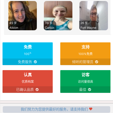
45 岁
36 岁
26 岁
Albion
Corbin
Fort Wayne
免费
支持
%
100
100%免费
免费服务
倾听的管理员
认真
访客
优质档案
访问量很高
已确认品质
最佳
我们努力为您提供最好的服务，请支持我们