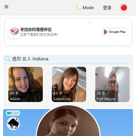
States
Dating
Toggle
Mode
登录
navigation
💖
寻找你的理想伴侣
💖
立即下载我们的交友应用！
💕
💕
遇到 女人 Indiana
45 岁
43 岁
26 岁
Albion
Caledonia
Fort Wayne
0.9/1