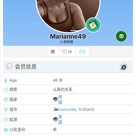
2
Marianne49
長時間
16
会员信息
Age
46 岁
搜索
认真的关系
美
国家
國
Indiana
城市
Evansville
,
美
起源
國
公民身份
单