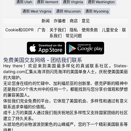
遇到 Utah
遇到 Vermont
遇到 Virginia
遇到 Washington
遇到 West Virginia
遇到 Wisconsin
遇到 Wyoming
新闻
|
诈骗者
|
商店
|
意见
Cookie和GDPR
|
广告
|
关于我们
|
隐私
|
使用条款
|
儿童安全
|
联
系我们
|
常见问题
免费美国交友网络 - 团结我们联系
Hey there！欢迎来到美国最多样化的真诚联系社区。States-
dating.com汇集从海洋到闪亮海洋的美国单身人士，庆祝使美国美丽
的大熔炉。
无论您身在纽约的忙碌中、加利福尼亚的创新里、德克萨斯的精神中
还是我们50个伟大州中的任何一个，都能找到与您分享价值观和梦想
的兼容美国人。
体验我们完全免费的平台，它体现了美国机会、多样性和通过有意义
联系追求幸福的价值观。
成千上万的美国人通过我们既庆祝地区多样性又支持国家团结的社区
建立了持久关系。
从琥珀色的谷物波浪到紫色的山峰威严，您的下一个精彩美国联系等
待着！