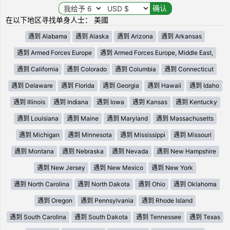
在以下地区寻找单身人士： 美國
遇到 Alabama
遇到 Alaska
遇到 Arizona
遇到 Arkansas
遇到 Armed Forces Europe
遇到 Armed Forces Europe, Middle East,
遇到 California
遇到 Colorado
遇到 Columbia
遇到 Connecticut
遇到 Delaware
遇到 Florida
遇到 Georgia
遇到 Hawaii
遇到 Idaho
遇到 Illinois
遇到 Indiana
遇到 Iowa
遇到 Kansas
遇到 Kentucky
遇到 Louisiana
遇到 Maine
遇到 Maryland
遇到 Massachusetts
遇到 Michigan
遇到 Minnesota
遇到 Mississippi
遇到 Missouri
遇到 Montana
遇到 Nebraska
遇到 Nevada
遇到 New Hampshire
遇到 New Jersey
遇到 New Mexico
遇到 New York
遇到 North Carolina
遇到 North Dakota
遇到 Ohio
遇到 Oklahoma
遇到 Oregon
遇到 Pennsylvania
遇到 Rhode Island
遇到 South Carolina
遇到 South Dakota
遇到 Tennessee
遇到 Texas