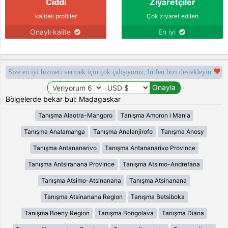
Ciddi
Ziyaretçiler
kaliteli profiller
Çok ziyaret edilen
Onaylı kalite
En iyi
Size en iyi hizmeti vermek için çok çalışıyoruz, lütfen bizi destekleyin
Bölgelerde bekar bul: Madagaskar
Tanışma Alaotra-Mangoro
Tanışma Amoron i Mania
Tanışma Analamanga
Tanışma Analanjirofo
Tanışma Anosy
Tanışma Antananarivo
Tanışma Antananarivo Province
Tanışma Antsiranana Province
Tanışma Atsimo-Andrefana
Tanışma Atsimo-Atsinanana
Tanışma Atsinanana
Tanışma Atsinanana Region
Tanışma Betsiboka
Tanışma Boeny Region
Tanışma Bongolava
Tanışma Diana