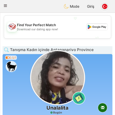
States
Dating
Toggle
Mode
Giriş
navigation
💖
Find Your Perfect Match
💖
Download our dating app now!
💕
💕
Tanışma Kadın içinde Antananarivo Province
0.5/1
1
Unalalita
Bugün