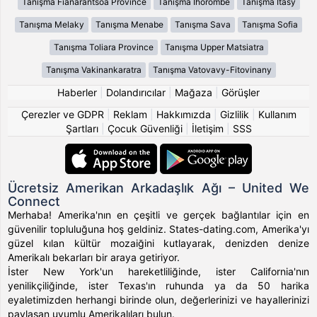
Tanışma Fianarantsoa Province
Tanışma Ihorombe
Tanışma Itasy
Tanışma Melaky
Tanışma Menabe
Tanışma Sava
Tanışma Sofia
Tanışma Toliara Province
Tanışma Upper Matsiatra
Tanışma Vakinankaratra
Tanışma Vatovavy-Fitovinany
Haberler
|
Dolandırıcılar
|
Mağaza
|
Görüşler
Çerezler ve GDPR
|
Reklam
|
Hakkımızda
|
Gizlilik
|
Kullanım
Şartları
|
Çocuk Güvenliği
|
İletişim
|
SSS
Ücretsiz Amerikan Arkadaşlık Ağı – United We
Connect
Merhaba! Amerika'nın en çeşitli ve gerçek bağlantılar için en
güvenilir topluluğuna hoş geldiniz. States-dating.com, Amerika'yı
güzel kılan kültür mozaiğini kutlayarak, denizden denize
Amerikalı bekarları bir araya getiriyor.
İster New York'un hareketliliğinde, ister California'nın
yenilikçiliğinde, ister Texas'ın ruhunda ya da 50 harika
eyaletimizden herhangi birinde olun, değerlerinizi ve hayallerinizi
paylaşan uyumlu Amerikalıları bulun.