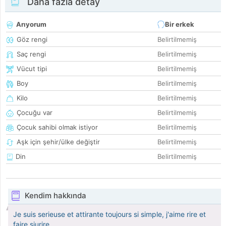
Daha fazla detay
Arıyorum
Bir erkek
Göz rengi
Belirtilmemiş
Saç rengi
Belirtilmemiş
Vücut tipi
Belirtilmemiş
Boy
Belirtilmemiş
Kilo
Belirtilmemiş
Çocuğu var
Belirtilmemiş
Çocuk sahibi olmak istiyor
Belirtilmemiş
Aşk için şehir/ülke değiştir
Belirtilmemiş
Din
Belirtilmemiş
Kendim hakkında
Je suis serieuse et attirante toujours si simple, j'aime rire et
faire siurire