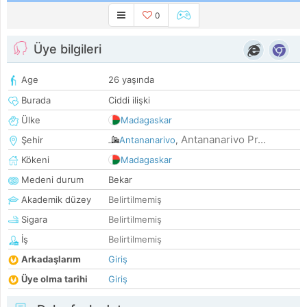
0
Üye bilgileri
Age
26 yaşında
Burada
Ciddi ilişki
Ülke
Madagaskar
Antananarivo Pr...
Şehir
Antananarivo
,
Kökeni
Madagaskar
Medeni durum
Bekar
Akademik düzey
Belirtilmemiş
Sigara
Belirtilmemiş
İş
Belirtilmemiş
Arkadaşlarım
Giriş
Üye olma tarihi
Giriş