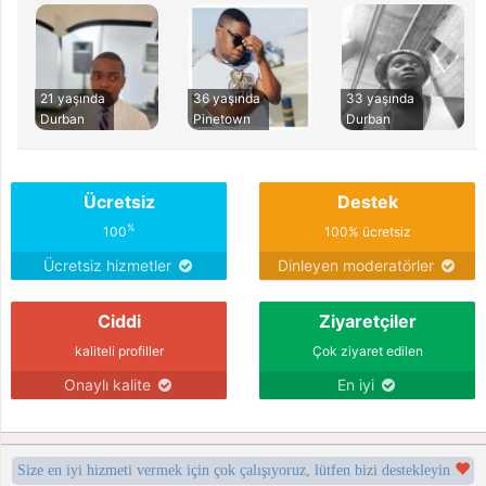
21 yaşında
36 yaşında
33 yaşında
Durban
Pinetown
Durban
Ücretsiz
Destek
%
100
100% ücretsiz
Ücretsiz hizmetler
Dinleyen moderatörler
Ciddi
Ziyaretçiler
kaliteli profiller
Çok ziyaret edilen
Onaylı kalite
En iyi
Size en iyi hizmeti vermek için çok çalışıyoruz, lütfen bizi destekleyin