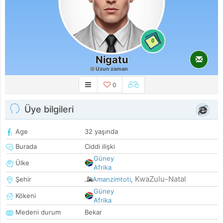
0
Nigatu
Uzun zaman
0
Üye bilgileri
Age
32 yaşında
Burada
Ciddi ilişki
Güney
Ülke
Afrika
KwaZulu-Natal
Şehir
Amanzimtoti
,
Güney
Kökeni
Afrika
Medeni durum
Bekar