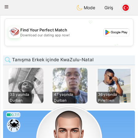
States
Dating
Toggle
Mode
Giriş
navigation
💖
Find Your Perfect Match
💖
Download our dating app now!
💕
💕
Tanışma Erkek içinde KwaZulu-Natal
33 yaşında
47 yaşında
36 yaşında
Durban
Durban
Pinetown
0.7/1