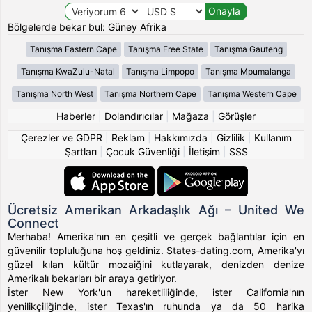
Bölgelerde bekar bul: Güney Afrika
Tanışma Eastern Cape
Tanışma Free State
Tanışma Gauteng
Tanışma KwaZulu-Natal
Tanışma Limpopo
Tanışma Mpumalanga
Tanışma North West
Tanışma Northern Cape
Tanışma Western Cape
Haberler
|
Dolandırıcılar
|
Mağaza
|
Görüşler
Çerezler ve GDPR
|
Reklam
|
Hakkımızda
|
Gizlilik
|
Kullanım
Şartları
|
Çocuk Güvenliği
|
İletişim
|
SSS
Ücretsiz Amerikan Arkadaşlık Ağı – United We
Connect
Merhaba! Amerika'nın en çeşitli ve gerçek bağlantılar için en
güvenilir topluluğuna hoş geldiniz. States-dating.com, Amerika'yı
güzel kılan kültür mozaiğini kutlayarak, denizden denize
Amerikalı bekarları bir araya getiriyor.
İster New York'un hareketliliğinde, ister California'nın
yenilikçiliğinde, ister Texas'ın ruhunda ya da 50 harika