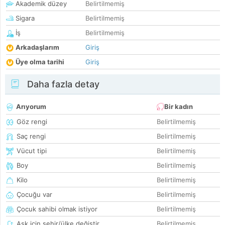
Akademik düzey
Belirtilmemiş
Sigara
Belirtilmemiş
İş
Belirtilmemiş
Arkadaşlarım
Giriş
Üye olma tarihi
Giriş
Daha fazla detay
Arıyorum
Bir kadın
Göz rengi
Belirtilmemiş
Saç rengi
Belirtilmemiş
Vücut tipi
Belirtilmemiş
Boy
Belirtilmemiş
Kilo
Belirtilmemiş
Çocuğu var
Belirtilmemiş
Çocuk sahibi olmak istiyor
Belirtilmemiş
Aşk için şehir/ülke değiştir
Belirtilmemiş