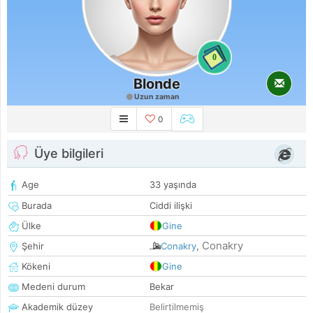
0
Blonde
Uzun zaman
0
Üye bilgileri
Age
33 yaşında
Burada
Ciddi ilişki
Ülke
Gine
Conakry
Şehir
Conakry
,
Kökeni
Gine
Medeni durum
Bekar
Akademik düzey
Belirtilmemiş