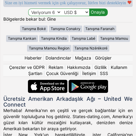
Size en iyi hizmeti vermek için çok çalışıyoruz, lütfen bizi destekleyin
Bölgelerde bekar bul: Gine
Tanışma Boké
Tanışma Conakry
Tanışma Faranah
Tanışma Kankan
Tanışma Kindia
Tanışma Labé
Tanışma Mamou
Tanışma Mamou Region
Tanışma Nzérékoré
Haberler
|
Dolandırıcılar
|
Mağaza
|
Görüşler
Çerezler ve GDPR
|
Reklam
|
Hakkımızda
|
Gizlilik
|
Kullanım
Şartları
|
Çocuk Güvenliği
|
İletişim
|
SSS
Ücretsiz Amerikan Arkadaşlık Ağı – United We
Connect
Merhaba! Amerika'nın en çeşitli ve gerçek bağlantılar için en
güvenilir topluluğuna hoş geldiniz. States-dating.com, Amerika'yı
güzel kılan kültür mozaiğini kutlayarak, denizden denize
Amerikalı bekarları bir araya getiriyor.
İster New York'un hareketliliğinde, ister California'nın