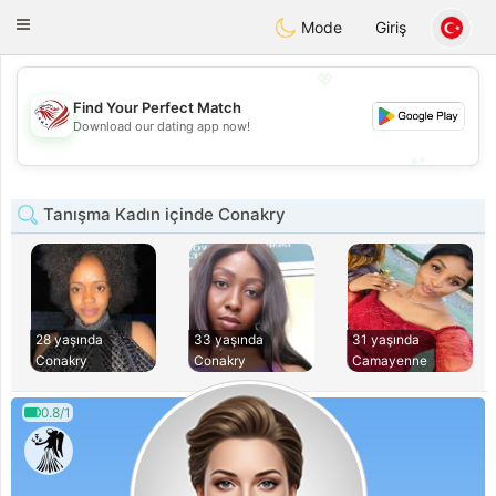
States
Dating
Toggle
Mode
Giriş
navigation
💖
Find Your Perfect Match
💖
Download our dating app now!
💕
💕
Tanışma Kadın içinde Conakry
28 yaşında
33 yaşında
31 yaşında
Conakry
Conakry
Camayenne
0.8/1