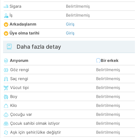
Sigara
Belirtilmemiş
İş
Belirtilmemiş
Arkadaşlarım
Giriş
Üye olma tarihi
Giriş
Daha fazla detay
Arıyorum
Bir erkek
Göz rengi
Belirtilmemiş
Saç rengi
Belirtilmemiş
Vücut tipi
Belirtilmemiş
Boy
Belirtilmemiş
Kilo
Belirtilmemiş
Çocuğu var
Belirtilmemiş
Çocuk sahibi olmak istiyor
Belirtilmemiş
Aşk için şehir/ülke değiştir
Belirtilmemiş