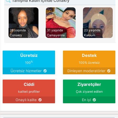
Tanışma Kadın içinde Conakry
28 yaşında
31 yaşında
23 yaşında
Conakry
Camayenne
Kaloum
Ücretsiz
Destek
%
100
100% ücretsiz
Ücretsiz hizmetler
Dinleyen moderatörler
Ciddi
Ziyaretçiler
kaliteli profiller
Çok ziyaret edilen
Onaylı kalite
En iyi